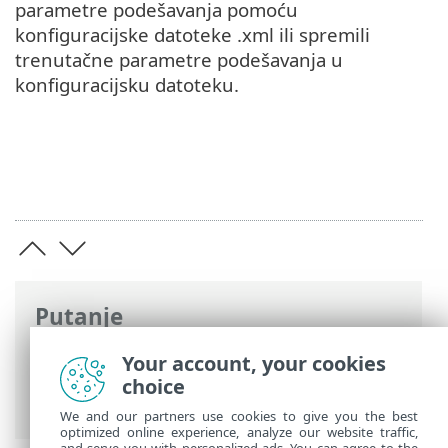
parametre podešavanja pomoću
konfiguracijske datoteke .xml ili spremili
trenutačne parametre podešavanja u
konfiguracijsku datoteku.
Putanje
ESET-ova online pomoć
>
ESET NOD32
Your account, your cookies
Antivirus
>
Rad s programom ESET
choice
NOD32 Antivirus
> Podešavanje
We and our partners use cookies to give you the best
optimized online experience, analyze our website traffic,