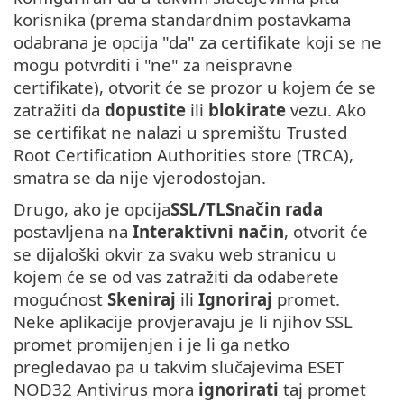
korisnika (prema standardnim postavkama
odabrana je opcija "da" za certifikate koji se ne
mogu potvrditi i "ne" za neispravne
certifikate), otvorit će se prozor u kojem će se
zatražiti da
dopustite
ili
blokirate
vezu. Ako
se certifikat ne nalazi u spremištu Trusted
Root Certification Authorities store (TRCA),
smatra se da nije vjerodostojan.
Drugo, ako je opcija
SSL/TLSnačin rada
postavljena na
Interaktivni način
, otvorit će
se dijaloški okvir za svaku web stranicu u
kojem će se od vas zatražiti da odaberete
mogućnost
Skeniraj
ili
Ignoriraj
promet.
Neke aplikacije provjeravaju je li njihov SSL
promet promijenjen i je li ga netko
pregledavao pa u takvim slučajevima ESET
NOD32 Antivirus mora
ignorirati
taj promet