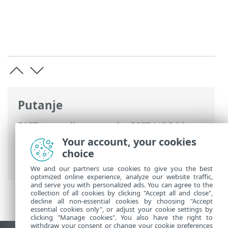
Putanje
ESET-ova online pomoć
>
ESET NOD32
Antivirus
>
Napredno podešavanje
>
Your account, your cookies
Zaštite
>
SSL/TLS
> Šifrirani mrežni
choice
promet
We and our partners use cookies to give you the best
optimized online experience, analyze our website traffic,
and serve you with personalized ads. You can agree to the
collection of all cookies by clicking "Accept all and close",
decline all non-essential cookies by choosing "Accept
essential cookies only", or adjust your cookie settings by
clicking "Manage cookies". You also have the right to
withdraw your consent or change your cookie preferences