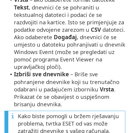
Tekst
, dnevnici će se pohraniti u
tekstualnoj datoteci i podaci će se
razdvojiti na kartice. Isto se primjenjuje za
podatke odvojene zarezom u
CSV
datoteci.
Ako odaberete
Događaj
, dnevnici će se
umjesto u datoteku pohranjivati u dnevnik
Windows Event (može se pregledati uz
pomoć programa Event Viewer na
upravljačkoj ploči).
Izbriši sve dnevnike
– Briše sve
•
pohranjene dnevnike koji su trenutačno
odabrani u padajućem izborniku
Vrsta
.
Prikazat će se obavijest o uspješnom
brisanju dnevnika.
Kako biste pomogli u bržem rješavanju
problema, tvrtka ESET od vas može
zatražiti dnevnike s vašeg računala.