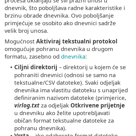
procesa uklanjaju se svi prazni unosi u
dnevnik, što poboljšava radne karakteristike i
brzinu obrade dnevnika. Ovo poboljšanje
primjećuje se osobito ako dnevnici sadrže
velik broj unosa.
Mogućnost
Aktiviraj tekstualni protokol
omogućuje pohranu dnevnika u drugom
formatu, zasebno od
dnevnika
:
Ciljni direktorij
– direktorij u kojem će se
•
pohraniti dnevnici (odnosi se samo na
tekstualne/CSV datoteke). Svaki odjeljak
dnevnika ima vlastitu datoteku s unaprijed
definiranim nazivom datoteke (primjerice,
virlog.txt
za odjeljak
Otkrivene prijetnje
u dnevniku ako želite upotrebljavati
običan format tekstualne datoteke za
pohranu dnevnika).
Vrsta
– ako odaberete format datoteke
•