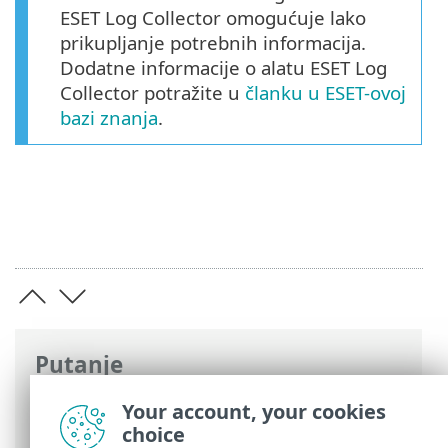
ESET Log Collector omogućuje lako
prikupljanje potrebnih informacija.
Dodatne informacije o alatu ESET Log
Collector potražite u
članku u ESET-ovoj
bazi znanja
.
Putanje
ESET-ova online pomoć
>
ESET NOD32
Your account, your cookies
Antivirus
>
Napredno podešavanje
>
choice