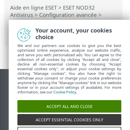
Aide en ligne ESET
>
ESET NOD32
Antivirus
>
Configuration avancée
>
Notifications
>
Microsoft Windows®
update
>
Boîte de dialogue - Mises à jour
Your account, your cookies
système
> Mise à jour les informations
choice
We and our partners use cookies to give you the best
optimized online experience, analyze our website traffic,
and serve you with personalized ads. You can agree to the
collection of all cookies by clicking "Accept all and close",
decline all non-essential cookies by choosing "Accept
essential cookies only", or adjust your cookie settings by
clicking "Manage cookies". You also have the right to
withdraw your consent or change your cookie preferences
Afficher le site des postes de travail
anytime by clicking the "Manage cookies" link in our website
footer or in your account settings (if available). For more
End of Life
information, see our
Cookie Policy
.
Base de connaissances ESET
Forum ESET
ACCEPT ALL AND CLOSE
ESET Status Portal
Support régional
ACCEPT ESSENTIAL COOKIES ONLY