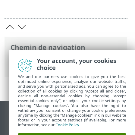
Chemin de navigation
Aide en ligne ESET
>
ESET NOD32
Your account, your cookies
Antivirus
>
FAQ
choice
We and our partners use cookies to give you the best
optimized online experience, analyze our website traffic,
and serve you with personalized ads. You can agree to the
collection of all cookies by clicking "Accept all and close",
decline all non-essential cookies by choosing "Accept
essential cookies only", or adjust your cookie settings by
clicking "Manage cookies". You also have the right to
withdraw your consent or change your cookie preferences
Afficher le site des postes de travail
anytime by clicking the "Manage cookies" link in our website
footer or in your account settings (if available). For more
End of Life
information, see our
Cookie Policy
.
Base de connaissances ESET