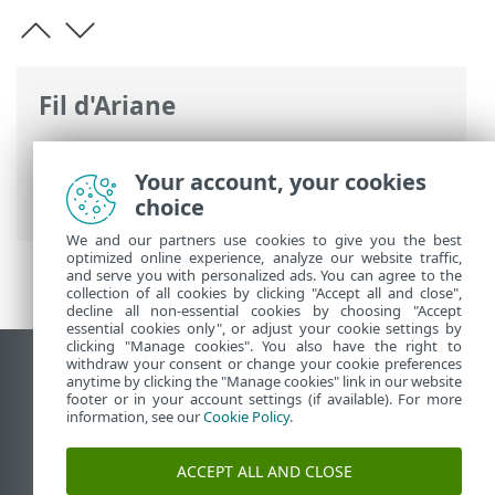
Fil d'Ariane
Aide en ligne d'ESET
>
ESET NOD32
Antivirus
>
Configuration avancée
>
Your account, your cookies
Interface utilisateur
choice
We and our partners use cookies to give you the best
optimized online experience, analyze our website traffic,
and serve you with personalized ads. You can agree to the
collection of all cookies by clicking "Accept all and close",
decline all non-essential cookies by choosing "Accept
essential cookies only", or adjust your cookie settings by
clicking "Manage cookies". You also have the right to
withdraw your consent or change your cookie preferences
Afficher le site pour ordinateur de bureau
anytime by clicking the "Manage cookies" link in our website
footer or in your account settings (if available). For more
End of Life
information, see our
Cookie Policy
.
Base de connaissances ESET
Forum ESET
ACCEPT ALL AND CLOSE
ESET Status Portal