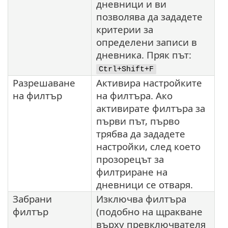
дневници и ви
позволява да зададете
критерии за
определени записи в
дневника. Пряк път:
Ctrl+Shift+F
Разрешаване
Активира настройките
на филтър
на филтъра. Ако
активирате филтъра за
първи път, първо
трябва да зададете
настройки, след което
прозорецът за
филтриране на
дневници се отваря.
Забрани
Изключва филтъра
филтър
(подобно на щракване
върху превключвателя