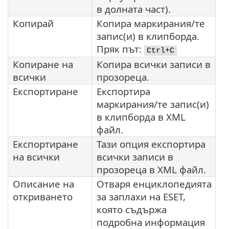
в долната част).
Копирай
Копира маркирания/те
запис(и) в клипборда.
Пряк път:
Ctrl+C
Копиране на
Копира всички записи в
всички
прозореца.
Експортиране
Експортира
маркирания/те запис(и)
в клипборда в XML
файл.
Експортиране
Тази опция експортира
на всички
всички записи в
прозореца в XML файл.
Описание на
Отваря енциклопедията
откриването
за заплахи на ESET,
която съдържа
подробна информация