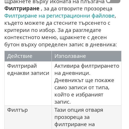
Щракнете върху иконата на плъзгача
Филтриране
, за да отворите прозореца
Филтриране на регистрационни файлове
,
където можете да стесните търсенето с
критерии по избор. За да разгледате
контекстното меню, щракнете с десен
бутон върху определен запис в дневника:
Действие
Използване
Филтрирай
Активира филтрирането
еднакви записи
на дневници.
Дневникът ще покаже
само записи от типа,
който е избраният
запис.
Филтър
Тази опция отваря
прозореца за
филтриране на