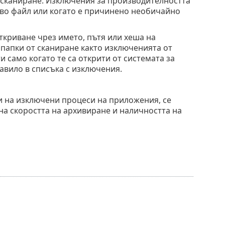
 сканиране. Изключения за производителността
иво файл или когато е причинено необичайно
ткриване чрез името, пътя или хеша на
папки от сканиране както изключенията от
само когато те са открити от системата за
авило в списъка с изключения.
и на изключени процеси на приложения, се
на скоростта на архивиране и наличността на