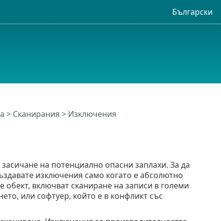
Български
а
>
Сканирания
> Изключения
 засичане на потенциално опасни заплахи. За да
създавате изключения само когато е абсолютно
е обект, включват сканиране на записи в големи
ето, или софтуер, който е в конфликт със