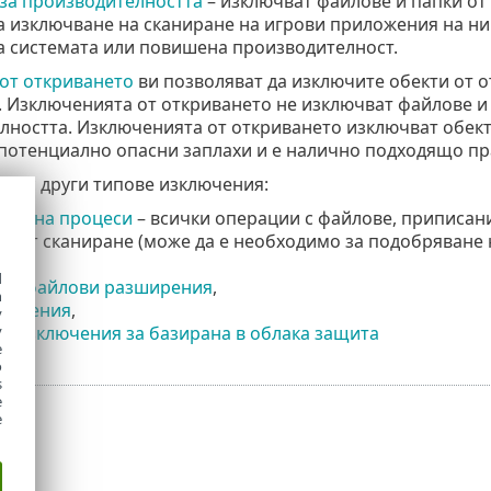
за производителността
– изключват файлове и папки от
за изключване на сканиране на игрови приложения на н
а системата или повишена производителност.
от откриването
ви позволяват да изключите обекти от о
 Изключенията от откриването не изключват файлове и 
ността. Изключенията от откриването изключват обекти 
 потенциално опасни заплахи и е налично подходящо пр
кат с други типове изключения:
ния на процеси
– всички операции с файлове, приписан
т от сканиране (може да е необходимо за подобряване 
.
d
ни файлови разширения
,
h
ключения
,
y
а изключения за базирана в облака защита
y
e
o
s
e
e