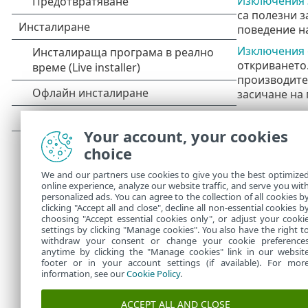
Изключения 
са полезни 
поведение н
Изключения 
откриването.
производител
засичане на
Да не се бър
Your account, your cookies
Изключе
•
choice
изключва
услугата)
We and our partners use cookies to give you the best optimize
Изключе
•
online experience, analyze our website traffic, and serve you wit
HIPS из
•
personalized ads. You can agree to the collection of all cookies b
Филтър з
clicking "Accept all and close", decline all non-essential cookies b
•
choosing "Accept essential cookies only", or adjust your cooki
settings by clicking "Manage cookies". You also have the right t
withdraw your consent or change your cookie preference
anytime by clicking the "Manage cookies" link in our websit
footer or in your account settings (if available). For mor
information, see our
Cookie Policy
.
ACCEPT ALL AND CLOSE