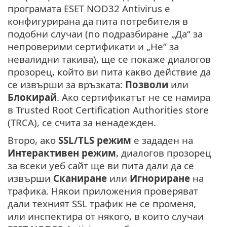
програмата ESET NOD32 Antivirus е
конфигурирана да пита потребителя в
подобни случаи (по подразбиране „Да“ за
непроверими сертификати и „Не“ за
невалидни такива), ще се покаже диалогов
прозорец, който ви пита какво действие да
се извърши за връзката:
Позволи
или
Блокирай
. Ако сертификатът не се намира
в Trusted Root Certification Authorities store
(TRCA), се счита за ненадежден.
Второ, ако
SSL/TLS режим
е зададен на
Интерактивен режим
, диалогов прозорец
за всеки уеб сайт ще ви пита дали да се
извърши
Сканиране
или
Игнориране
на
трафика. Някои приложения проверяват
дали техният SSL трафик не се променя,
или инспектира от някого, в които случаи