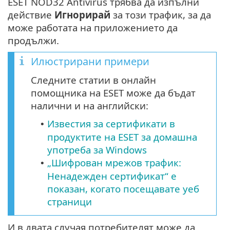
ESET NOD32 Antivirus трябва да изпълни
действие
Игнорирай
за този трафик, за да
може работата на приложението да
продължи.
Илюстрирани примери
Следните статии в онлайн
помощника на ESET може да бъдат
налични и на английски:
Известия за сертификати в
•
продуктите на ESET за домашна
употреба за Windows
„Шифрован мрежов трафик:
•
Ненадежден сертификат“ е
показан, когато посещавате уеб
страници
И в двата случая потребителят може да