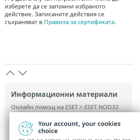
изберете да се запомни избраното
действие. Записаните действия се
съхраняват в
Правила за сертификата
.
Информационни материали
Онлайн помощ на ESET
>
ESET NOD32
Antivirus
>
Разширена настройка
>
Защити
>
SSL/TLS
> Шифрован мрежов
Your account, your cookies
трафик
choice