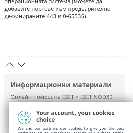
операционната система (можете да
добавите портове към предварително
дефинираните 443 и 0-65535).
Информационни материали
Онлайн помощ на ESET
>
ESET NOD32
Antivirus
>
Разширена настройка
>
Защити
>
Защита на уеб достъпа
>
Your account, your cookies
Сканиране на HTTP(S) трафика
choice
We and our partners use cookies to give you the best