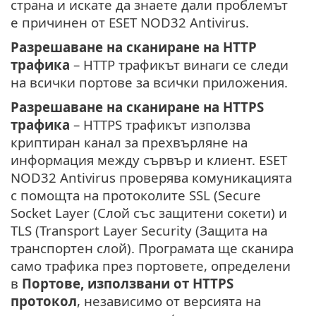
страна и искате да знаете дали проблемът
е причинен от ESET NOD32 Antivirus.
Разрешаване на сканиране на HTTP
трафика
– HTTP трафикът винаги се следи
на всички портове за всички приложения.
Разрешаване на сканиране на HTTPS
трафика
– HTTPS трафикът използва
криптиран канал за прехвърляне на
информация между сървър и клиент. ESET
NOD32 Antivirus проверява комуникацията
с помощта на протоколите SSL (Secure
Socket Layer (Слой със защитени сокети) и
TLS (Transport Layer Security (Защита на
транспортен слой). Програмата ще сканира
само трафика през портовете, определени
в
Портове, използвани от HTTPS
протокол
, независимо от версията на