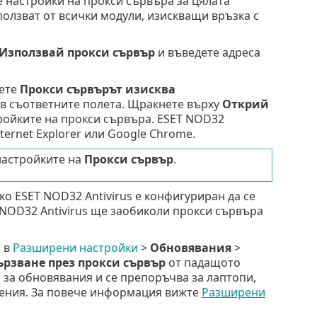
е настройки на прокси сървъра за цялата
ползват от всички модули, изискващи връзка с
Използвай прокси сървър
и въведете адреса
рете
Прокси сървърът изисква
в съответните полета. Щракнете върху
Открий
тройките на прокси сървъра. ESET NOD32
ternet Explorer или Google Chrome.
настройките на
Прокси сървър
.
ко ESET NOD32 Antivirus е конфигуриран да се
 NOD32 Antivirus ще заобиколи прокси сървъра
т в
Разширени настройки
>
Обновявания
>
ързване през прокси сървър
от падащото
о за обновявания и се препоръчва за лаптопи,
жения. За повече информация вижте
Разширени