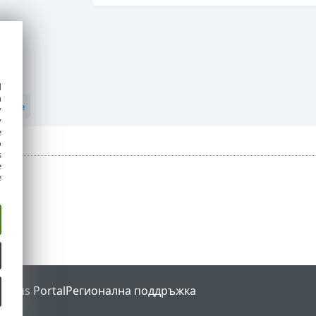
d
h
y
y
e
o
s
e
e
Status Portal
Регионална поддръжка