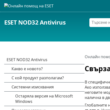
ESET NOD32 Antivirus
Онлайн помо
Свърза
В специфичн
Ако използва
неговите мод
налична в д
Глобалните 