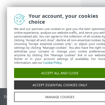
Your account, your cookies
choice
We and our partners use cookies to give you the best optimize
online experience, analyze our website traffic, and serve you wit
personalized ads. You can agree to the collection of all cookies b
clicking "Accept all and close", decline all non-essential cookies b
choosing "Accept essential cookies only", or adjust your cooki
settings by clicking "Manage cookies". You also have the right t
withdraw your consent or change your cookie preference
anytime by clicking the "Manage cookies" link in our websit
footer or in your account settings (if available). For mor
information, see our
Cookie Policy
.
ACCEPT ALL AND CLOSE
ACCEPT ESSENTIAL COOKIES ONLY
End of Life
База със знания на ESET
Форум на ESET
ESET 
MANAGE COOKIES