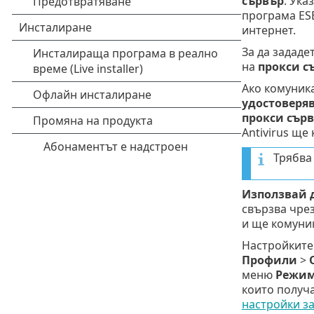
сървър
. Ука
програма ESE
интернет.
За да зададе
на
прокси с
Ако комуник
удостоверя
прокси сър
Antivirus ще
Трябва
Използвай д
свързва чрез
и ще комуник
Настройките
Профили
>
меню
Режим
които получ
настройки з