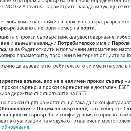
зването на прокси сървър на това ниво определя общит
T NOD32 Antivirus. Параметрите, зададени тук, ще се из
те глобалните настройки на прокси сървъра, разрешете
ървъра
заедно с неговия номер на
порта
.
ацията с прокси сървъра изисква удостоверяване, избе
ване
и въведете валидни
Потребителско име
и
Парола
вър
, за да бъдат открити и попълнени автоматично нас
 копира параметрите, посочени в интернет опциите за In
 ръчно да въведете потребителското си име и парола в 
иректна връзка, ако не е наличен прокси сървър
– а
 прокси сървър, а прокси сървърът не е достъпен, ESET
ира директно със сървърите на ESET.
 на прокси сървъра могат също така да се конфигурира
Обновявания
>
Опции за свързване
, като изберете
Св
 на прокси сървър
. Тази конфигурация се прилага сам
ават актуализации на модула от отдалечени местополо
а обновяване
.