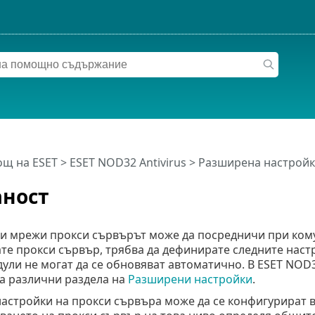
щ на ESET
>
ESET NOD32 Antivirus
>
Разширена настройк
ност
и мрежи прокси сървърът може да посредничи при ком
те прокси сървър, трябва да дефинирате следните настр
ули не могат да се обновяват автоматично. В ESET NOD3
ва различни раздела на
Разширени настройки
.
настройки на прокси сървъра може да се конфигурират 