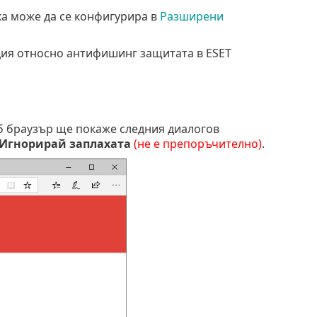
а може да се конфигурира в
Разширени
ия относно антифишинг защитата в ESET
еб браузър ще покаже следния диалогов
Игнорирай заплахата
(не е препоръчително)
.