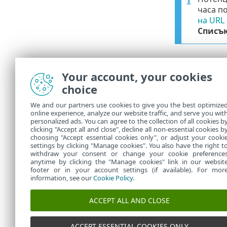
часа п
на URL
Списък
Съобщав
Your account, your cookies
Връзката
До
choice
неправилно з
We and our partners use cookies to give you the best optimize
Уеб сайтът 
online experience, analyze our website traffic, and serve you wit
samples@ese
personalized ads. You can agree to the collection of all cookies b
за уеб сайта 
clicking "Accept all and close", decline all non-essential cookies b
choosing "Accept essential cookies only", or adjust your cooki
settings by clicking "Manage cookies". You also have the right t
withdraw your consent or change your cookie preference
anytime by clicking the "Manage cookies" link in our websit
footer or in your account settings (if available). For mor
information, see our
Cookie Policy
.
ACCEPT ALL AND CLOSE
ACCEPT ESSENTIAL COOKIES ONLY