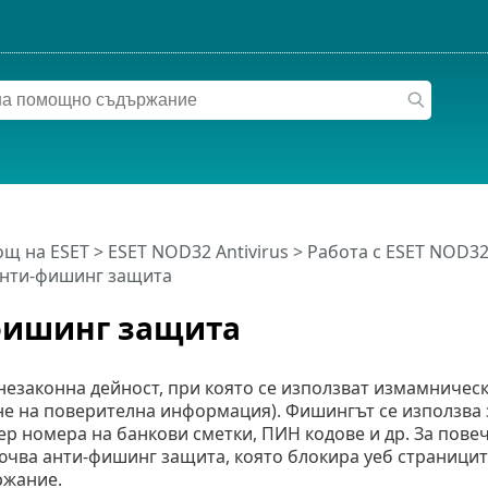
щ на ESET
>
ESET NOD32 Antivirus
>
Работа с ESET NOD32 
анти-фишинг защита
фишинг защита
езаконна дейност, при която се използват измамническ
не на поверителна информация). Фишингът се използва 
ер номера на банкови сметки, ПИН кодове и др. За пов
лючва анти-фишинг защита, която блокира уеб страниците
ржание.