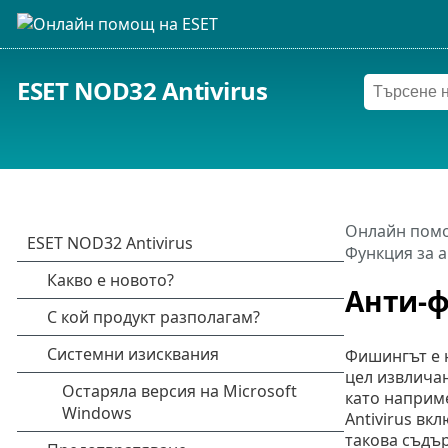
ESET NOD32 Antivirus
Онлайн помо
Функция за 
Анти-
Фишингът е н
цел извлича
като наприм
Antivirus вк
такова съдъ