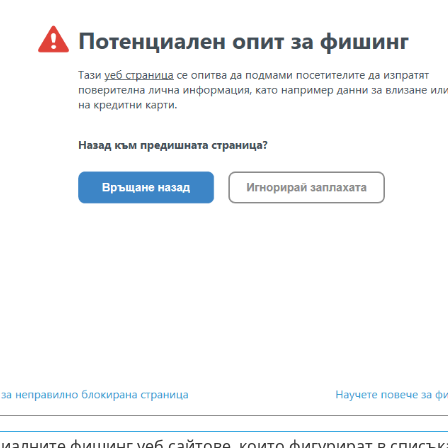
иалните фишинг уеб сайтове, които фигурират в списъка