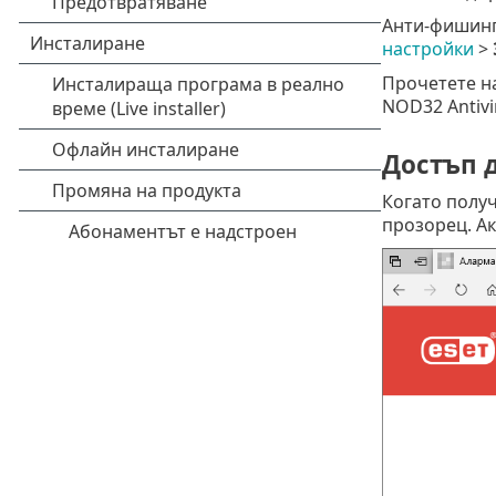
Анти-фишинг
настройки
>
Прочетете 
NOD32 Antivi
Достъп 
Когато получ
прозорец. Ак