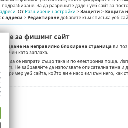
о подразбиране. За да разрешите даден уеб сайт за пос
 адреси
. От
Разширени настройки
>
Защити
>
Защита н
 с адреси
>
Редактиране
добавете към списъка уеб сайт
ане за фишинг сайт
кладване на неправилно блокирана страница
ви позв
асечен като заплаха.
d
може да се изпрати също така и по електронна поща. И
h
t.com. Не забравяйте да използвате описателна тема и
y
(например уеб сайта, който ви е насочил към него, как сте
y
e
o
s
e
e