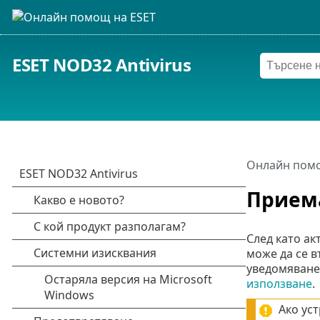
ESET NOD32 Antivirus
Онлайн помо
Приема
След като ак
може да се в
уведомяване,
използване
.
Ако ус