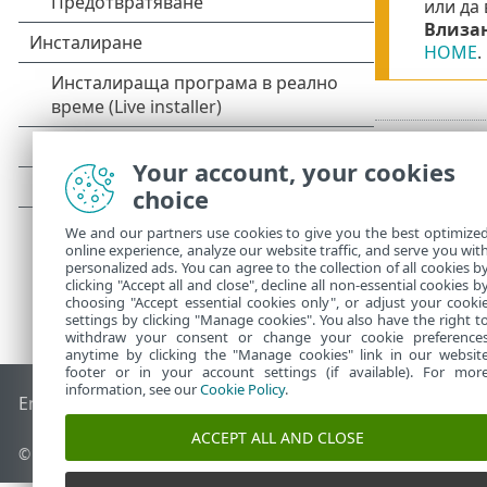
или да
Влизан
HOME
.
Your account, your cookies
choice
We and our partners use cookies to give you the best optimize
online experience, analyze our website traffic, and serve you wit
personalized ads. You can agree to the collection of all cookies b
clicking "Accept all and close", decline all non-essential cookies b
choosing "Accept essential cookies only", or adjust your cooki
settings by clicking "Manage cookies". You also have the right t
withdraw your consent or change your cookie preference
anytime by clicking the "Manage cookies" link in our websit
footer or in your account settings (if available). For mor
information, see our
Cookie Policy
.
End of Life
База със знания на ESET
Форум на ESET
ESET 
ACCEPT ALL AND CLOSE
© 1992 - 2025 ESET, spol. s r.o. – всички права запазени.