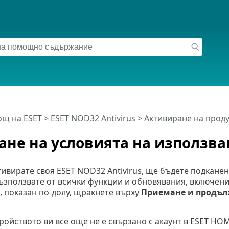
щ на ESET
>
ESET NOD32 Antivirus
>
Активиране на проду
не на условията на използва
тивирате своя ESET NOD32 Antivirus, ще бъдете подканен
ъзползвате от всички функции и обновявания, включени
 показан по-долу, щракнете върху
Приемане и продъл
тройството ви все още не е свързано с акаунт в ESET HO