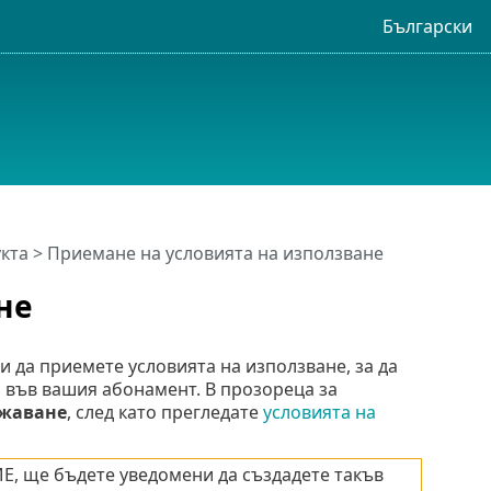
Български
кта
> Приемане на условията на използване
не
и да приемете условията на използване, за да
 във вашия абонамент. В прозореца за
жаване
, след като прегледате
условията на
ME, ще бъдете уведомени да създадете такъв