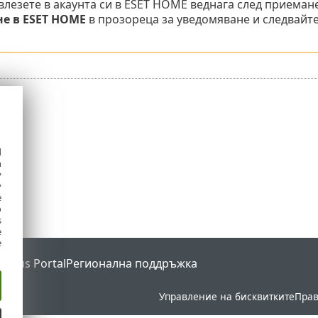
 влезете в акаунта си в ESET HOME веднага след приеман
е в ESET HOME
в прозореца за уведомяване и следвайт
d
h
y
y
e
o
s
e
e
Status Portal
Регионална поддръжка
Управление на бисквитките
Прав