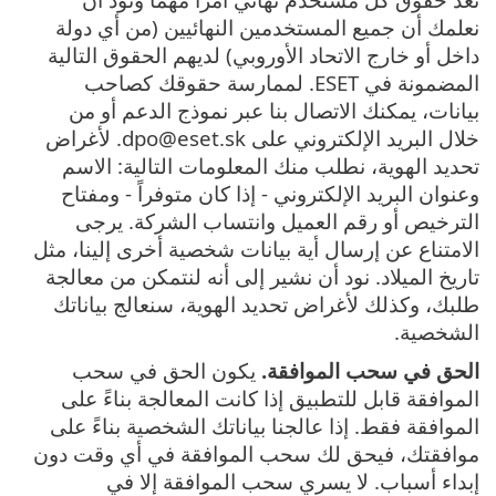
نعلمك أن جميع المستخدمين النهائيين (من أي دولة
داخل أو خارج الاتحاد الأوروبي) لديهم الحقوق التالية
المضمونة في ESET. لممارسة حقوقك كصاحب
بيانات، يمكنك الاتصال بنا عبر نموذج الدعم أو من
خلال البريد الإلكتروني على dpo@eset.sk. لأغراض
تحديد الهوية، نطلب منك المعلومات التالية: الاسم
وعنوان البريد الإلكتروني - إذا كان متوفراً - ومفتاح
الترخيص أو رقم العميل وانتساب الشركة. يرجى
الامتناع عن إرسال أية بيانات شخصية أخرى إلينا، مثل
تاريخ الميلاد. نود أن نشير إلى أنه لنتمكن من معالجة
طلبك، وكذلك لأغراض تحديد الهوية، سنعالج بياناتك
الشخصية.
الحق في سحب الموافقة.
يكون الحق في سحب
الموافقة قابل للتطبيق إذا كانت المعالجة بناءً على
الموافقة فقط. إذا عالجنا بياناتك الشخصية بناءً على
موافقتك، فيحق لك سحب الموافقة في أي وقت دون
إبداء أسباب. لا يسري سحب الموافقة إلا في