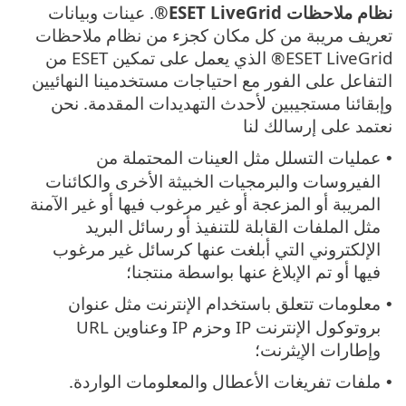
نظام ملاحظات
ESET LiveGrid®
. عينات وبيانات
تعريف مريبة من كل مكان كجزء من نظام ملاحظات
ESET LiveGrid® الذي يعمل على تمكين ESET من
التفاعل على الفور مع احتياجات مستخدمينا النهائيين
وإبقائنا مستجيبين لأحدث التهديدات المقدمة. نحن
نعتمد على إرسالك لنا
عمليات التسلل مثل العينات المحتملة من
•
الفيروسات والبرمجيات الخبيثة الأخرى والكائنات
المريبة أو المزعجة أو غير مرغوب فيها أو غير الآمنة
مثل الملفات القابلة للتنفيذ أو رسائل البريد
الإلكتروني التي أبلغت عنها كرسائل غير مرغوب
فيها أو تم الإبلاغ عنها بواسطة منتجنا؛
معلومات تتعلق باستخدام الإنترنت مثل عنوان
•
بروتوكول الإنترنت IP وحزم IP وعناوين URL
وإطارات الإيثرنت؛
ملفات تفريغات الأعطال والمعلومات الواردة.
•