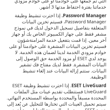
التي تم جمعها على خوادمنا أو على خوادم مزودي
خدماتنا بفترة احتفاظ مدتها 3 أشهر.
Password Manager.
إذا اخترت تنشيط وظيفة
Password Manager، فسيتم تخزين البيانات
المتعلقة بتفاصيل تسجيل الدخول لديك في نموذج
مشفر فقط على جهاز الكمبيوتر الخاص بك أو جهاز
آخر معين. إذا قمت بتفعيل خدمة المزامنةشؤون
فسيتم تخزين البيانات المشفرة على خوادمنا أو على
خوادم مزودي الخدمة لدينا لضمان هذه الخدمة. لا
يوجد لدي ESET أو مزود الخدمة حق الوصول إلى
البيانات المشفرة. فقط لديك مفتاح فك تشفير
البيانات. ستتم إزالة البيانات عند إلغاء تنشيط
الوظيفة.
ESET LiveGuard
. إذا اخترت تنشيط وظيفة ESET
LiveGuard فستتطلب تقديم عينات مثل الملفات
المحددة مسبقاً والمحددة بواسطة المستخدم النهائي.
سيتم تحميل العينات التي تختارها للتحليل عن بُعد إلى
خدمة ESET، وسيتم إرسال نتيجة التحليل مرة أخرى