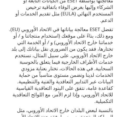
معالجتها بواسطة ESET من الكيانات التابعة أو
الشركاء وإليها بغرض الوفاء باتفاقية ترخيص
المستخدم النهائي (EULA) مثل تقديم الخدمات أو
الدعم.
تفضل ESET معالجة بياناتها في الاتحاد الأوروبي (EU).
ومع ذلك، بناءً على موقعك (استخدام منتجاتنا و / أو
خدماتنا خارج الاتحاد الأوروبي) و / أو الخدمة التي
تختارها، فقد يكون من الضروري نقل بياناتك إلى بلد
خارج الاتحاد الأوروبي. على سبيل المثال، نستخدم
خدمات الأطراف الخارجية فيما يتعلق بالحوسبة
السحابية. في هذه الحالات، نختار بعناية مزودي
الخدمات لدينا ونضمن مستوى مناسباً من حماية
البيانات عبر التدابير التعاقدية والفنية والتنظيمية.
كقاعدة عامة، نتفق على البنود التعاقدية القياسية
للاتحاد الأوروبي، وإذا لزم الأمر، مع اللوائح التعاقدية
التكميلية.
بالنسبة لبعض البلدان خارج الاتحاد الأوروبي، مثل
المملكة المتحدة وسويسرا، فقد حدد الاتحاد الأوروبي