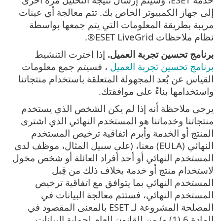
إلى جهاز الكمبيوتر الخاص بك. تتم معالجة أي عينات
مريبة بطريقة المعلومات التي يتم جمعها بواسطة
نظام ملاحظات ESET LiveGrid®.
برنامج تحسين تجربة العميل.
إذا اخترت التنشيط
برنامج تحسين تجربة العميل
، فسيتم جمع معلومات
القياس عن بُعد المجهولة المتعلقة باستخدام منتجاتنا
واستخدامها بناءً على موافقتك.
يرجى ملاحظة أنه إذا لم يكن الشخص الذي يستخدم
منتجاتنا وخدماتنا هو المستخدم النهائي الذي اشترى
المنتج أو الخدمة وأبرم اتفاقية ترخيص المستخدم
النهائي (EULA) معنا، (على سبيل المثال، موظف لدى
المستخدم النهائي أو أحد أفراد العائلة أو شخص مخول
لاستخدام منتج أو خدمة بخلاف ذلك من قِبل
المستخدم النهائي بما يتوافق مع اتفاقية ترخيص
المستخدم النهائي، فستتم معالجة البيانات في
المصلحة المشروعة لـ ESET بالمعنى المقصود في
المادة 6 (1) و) من القانون العام لحماية البيانات