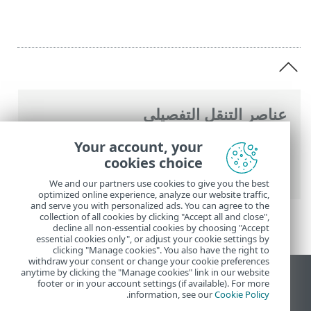
عناصر التنقل التفصيلي
تعليمات ESET عبر الإنترنت
>
ESET NOD32
Your account, your
Antivirus
>
المستندات القانونية > سياسة
cookies choice
الخصوصية
We and our partners use cookies to give you the best
optimized online experience, analyze our website traffic,
and serve you with personalized ads. You can agree to the
collection of all cookies by clicking "Accept all and close",
decline all non-essential cookies by choosing "Accept
essential cookies only", or adjust your cookie settings by
clicking "Manage cookies". You also have the right to
withdraw your consent or change your cookie preferences
anytime by clicking the "Manage cookies" link in our website
عرض موقع سطح المكتب
footer or in your account settings (if available). For more
.
information, see our
Cookie Policy
End of Life