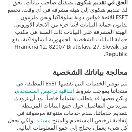
الحق في تقديم شكوى.
بصفتك صاحب بيانات، يحق
لك تقديم شكوى إلى هيئة مشرفة في أي وقت. تخضع
ESET للائحة قوانين دولة سلوفاكيا ونحن ملزمون
بقانون حماية البيانات لأننا جزء من الاتحاد الأوروبي.
الهيئة المشرفة على البيانات ذات الصلة هي مكتب
حماية البيانات الشخصية للجمهورية السلوفاكية، يقع
في Hraničná 12, 82007 Bratislava 27, Slovak
Republic.
معالجة بياناتك الشخصية
يتم توفير الخدمات التي تقدمها ESET المطبقة في
منتجاتنا بموجب شروط
إتفاقية ترخيص المستخدم
،
ولكن بعضها قد يتطلب اهتماماً خاصاً. نود أن نزودك
بمزيد من التفاصيل حول جمع البيانات المرتبطة
بتقديم خدماتنا. نقدم خدمات متنوعة موصوفة في
إتفاقية ترخيص المستخدم والمنتج
مستند
. ولكي نجعل
كل شيء يعمل، نحتاج إلى جمع المعلومات التالية: