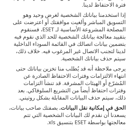
فترة الاحتفاظ لدينا.
إذا استخدمنا بياناتك الشخصية لغرض وحيد وهو
التسويق المباشر وألغيت موافقتك أو اعترضت على
المصلحة المشروعة الأساسية لـ ESET، فسنقوم
بتقييد معالجة بياناتك الشخصية للحد الذي نقوم فيه
بتضمين بيانات اتصالك في القائمة السوداء الداخلية
لدينا لتجنب الاتصال غير المرغوب فيه. خلاف ذلك،
سيتم حذف بياناتك الشخصية.
يرجى ملاحظة أنه قد يُطلب منا تخزين بياناتك حتى
انتهاء الالتزامات وفترات الاحتفاظ الصادرة عن
المُشرّع أو الهيئات المشرفة. قد تنشأ التزامات
وفترات احتفاظ أيضاً من التشريع السلوفاكي. بعد
ذلك، سيتم حذف البيانات المقابلة بشكل روتيني.
الحق في إمكانية نقل البيانات.
بصفتك صاحب بيانات،
يسعدنا أن نقدم لك البيانات الشخصية التي تتم
معالجتها بواسطة ESET بتنسيق xls.