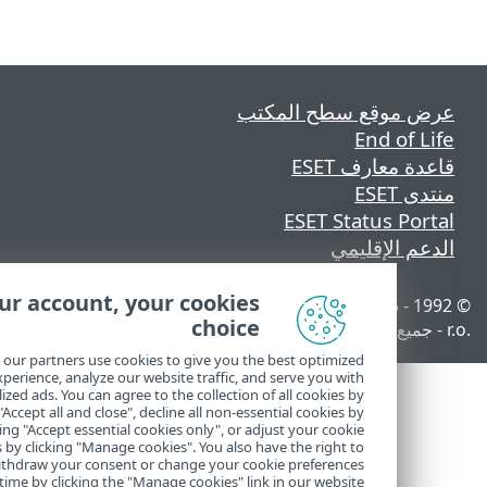
 موقع سطح المكتب
End of L
ة معارف ESET
 ESET
ESET Status Por
عم الإقليمي
Your account, your cookies
© 1992 - 2025 ESET, spol. s
إدارة ملفات تعريف الارتباط
choice
سياسة ملفات تعريف الارتباط
We and our partners use cookies to give you the best optimized
online experience, analyze our website traffic, and serve you with
personalized ads. You can agree to the collection of all cookies by
clicking "Accept all and close", decline all non-essential cookies by
choosing "Accept essential cookies only", or adjust your cookie
settings by clicking "Manage cookies". You also have the right to
withdraw your consent or change your cookie preferences
anytime by clicking the "Manage cookies" link in our website