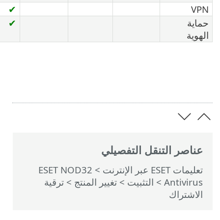
✔
ة
✔
ية
اصر التنقل التفصيلي
 ESET عبر الإنترنت
>
ESET NOD32
Antivi
>
التثبيت
> تغيير المنتج > ترقية
شتراك