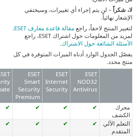
راً
– لن يتم إجراء أي تغييرات، وسيختفي
ر نهائياً.
 المنتج لاحقاً، راجع
مقالة قاعدة معارف ESET
.
من المعلومات حول اشتراك ESET، راجع
لة الشائعة حول الاشتراك
.
 الجدول الوارد أدناه الميزات المتوفرة في كل
محدد.
ESET
ESET
ESET
ESET
Security
Smart
Internet
NOD32
Ultimate
Security
Security
Antivirus
Premium
ك
✔
✔
✔
✔
شف
م الآلي
✔
✔
✔
✔
قدم