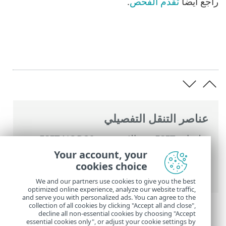
راجع أيضاً
تقدم الفحص
.
عناصر التنقل التفصيلي
تعليمات ESET عبر الإنترنت
>
ESET NOD32
Antivirus
>
التعامل مع ESET NOD32
Your account, your
Antivirus
>
الأدوات
>
المجدول
> نوافذ الحوار -
cookies choice
الجدولة > خيارات الفحص المجدول
We and our partners use cookies to give you the best
optimized online experience, analyze our website traffic,
and serve you with personalized ads. You can agree to the
collection of all cookies by clicking "Accept all and close",
decline all non-essential cookies by choosing "Accept
essential cookies only", or adjust your cookie settings by