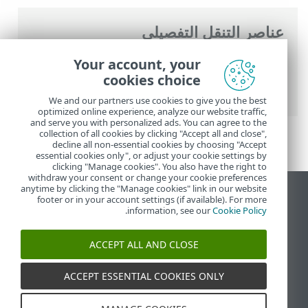
عناصر التنقل التفصيلي
تعليمات ESET عبر الإنترنت
>
ESET NOD32
Your account, your
Antivirus
>
التعامل مع ESET NOD32
cookies choice
Antivirus
>
الأدوات
> تقرير الأمان
We and our partners use cookies to give you the best
optimized online experience, analyze our website traffic,
and serve you with personalized ads. You can agree to the
collection of all cookies by clicking "Accept all and close",
decline all non-essential cookies by choosing "Accept
essential cookies only", or adjust your cookie settings by
clicking "Manage cookies". You also have the right to
withdraw your consent or change your cookie preferences
anytime by clicking the "Manage cookies" link in our website
عرض موقع سطح المكتب
footer or in your account settings (if available). For more
.
information, see our
Cookie Policy
End of Life
قاعدة معارف ESET
ACCEPT ALL AND CLOSE
منتدى ESET
ESET Status Portal
ACCEPT ESSENTIAL COOKIES ONLY
الدعم الإقليمي