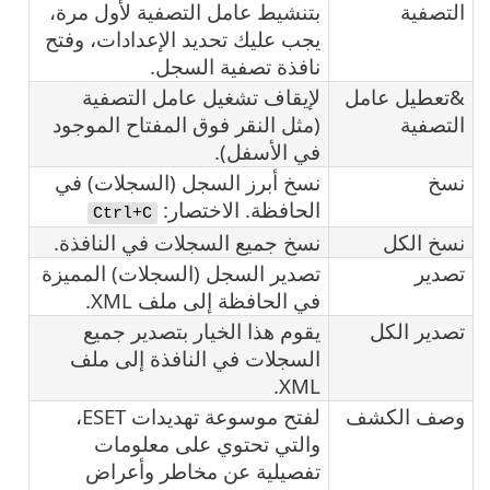
التصفية
بتنشيط عامل التصفية لأول مرة،
يجب عليك تحديد الإعدادات، وفتح
نافذة تصفية السجل.
&تعطيل عامل
لإيقاف تشغيل عامل التصفية
التصفية
(مثل النقر فوق المفتاح الموجود
في الأسفل).
نسخ
نسخ أبرز السجل (السجلات) في
الحافظة. الاختصار:
Ctrl+C
نسخ الكل
نسخ جميع السجلات في النافذة.
تصدير
تصدير السجل (السجلات) المميزة
في الحافظة إلى ملف XML.
تصدير الكل
يقوم هذا الخيار بتصدير جميع
السجلات في النافذة إلى ملف
XML.
وصف الكشف
لفتح موسوعة تهديدات ESET،
والتي تحتوي على معلومات
تفصيلية عن مخاطر وأعراض