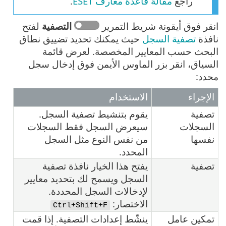
راجع
مقالة قاعدة معارف ESET
.
انقر فوق أيقونة شريط التمرير
التصفية
لفتح
نافذة
تصفية السجل
حيث يمكنك تحديد تضييق نطاق
البحث حسب المعايير المخصصة. لعرض قائمة
السياق، انقر بزر الماوس الأيمن فوق إدخال سجل
محدد:
الإجراء
الاستخدام
تصفية
يقوم بتنشيط تصفية السجل.
السجلات
سيعرض السجل فقط السجلات
نفسها
من نفس النوع مثل السجل
المحدد.
تصفية
يفتح هذا الخيار نافذة تصفية
السجل ويسمح لك بتحديد معايير
لإدخالات السجل المحددة.
الاختصار:
Ctrl+Shift+F
تمكين عامل
ينشّط إعدادات التصفية. إذا قمت