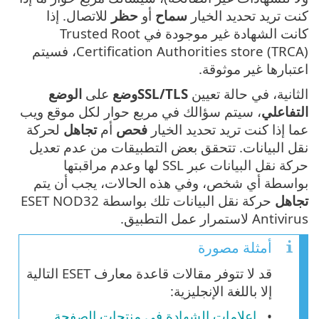
كنت تريد تحديد الخيار
سماح
أو
حظر
للاتصال. إذا
كانت الشهادة غير موجودة في Trusted Root
Certification Authorities store (TRCA)، فسيتم
اعتبارها غير موثوقة.
الثانية، في حالة تعيين
SSL/TLSوضع
على
الوضع
التفاعلي
، سيتم سؤالك في مربع حوار لكل موقع ويب
عما إذا كنت تريد تحديد الخيار
فحص
أم
تجاهل
لحركة
نقل البيانات. تتحقق بعض التطبيقات من عدم تعديل
حركة نقل البيانات عبر SSL لها وعدم مراقبتها
بواسطة أي شخص، وفي هذه الحالات، يجب أن يتم
تجاهل
حركة نقل البيانات تلك بواسطة ESET NOD32
Antivirus لاستمرار عمل التطبيق.
أمثلة مصورة
قد لا تتوفر مقالات قاعدة معارف ESET التالية
إلا باللغة الإنجليزية:
إعلامات الشهادة في منتجات الصفحة