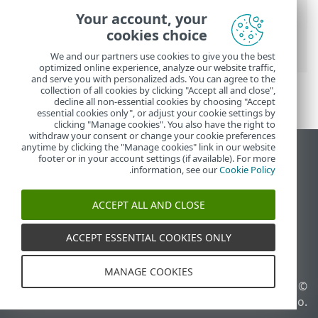
تعليمات ESET عبر الإنترنت
>
ESET NOD32
Your account, your
Antivirus
>
الإعداد المتقدم
>
وسائل الحماية
>
cookies choice
SSL/TLS
> حركة مرور شبكة مشفرة
We and our partners use cookies to give you the best
optimized online experience, analyze our website traffic,
and serve you with personalized ads. You can agree to the
collection of all cookies by clicking "Accept all and close",
decline all non-essential cookies by choosing "Accept
essential cookies only", or adjust your cookie settings by
clicking "Manage cookies". You also have the right to
withdraw your consent or change your cookie preferences
anytime by clicking the "Manage cookies" link in our website
عرض موقع سطح المكتب
footer or in your account settings (if available). For more
.
information, see our
Cookie Policy
End of Life
قاعدة معارف ESET
ACCEPT ALL AND CLOSE
منتدى ESET
ESET Status Portal
ACCEPT ESSENTIAL COOKIES ONLY
الدعم الإقليمي
MANAGE COOKIES
© 1992 - 2025 ESET, spol. s
إدارة ملفات تعريف الارتباط
r.o.‎ - جميع الحقوق محفوظة.
سياسة ملفات تعريف الارتباط