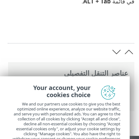
في قائمة
ALT + Tab
.
عناصر التنقل التفصيلي
تعليمات ESET عبر الإنترنت
>
ESET NOD32
Your account, your
Antivirus
>
الإعداد المتقدم
>
الإعلامات
>
cookies choice
إعلامات سطح المكتب
We and our partners use cookies to give you the best
optimized online experience, analyze our website traffic,
and serve you with personalized ads. You can agree to the
collection of all cookies by clicking "Accept all and close",
decline all non-essential cookies by choosing "Accept
essential cookies only", or adjust your cookie settings by
clicking "Manage cookies". You also have the right to
withdraw your consent or change your cookie preferences