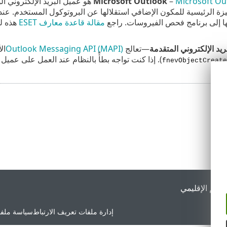
Microsoft Ou
–
هو عميل البريد الإلكتروني الو
يزة الرئيسية للمكون الإضافي استقلالها عن البروتوكول المستخدم. عند
ا إلى برنامج فحص الفيروسات. راجع
مقالة قاعدة معارف ESET
يد الإلكتروني المتقدمة
—تعالج
Outlook Messaging API (MAPI)
ال
). إذا كنت تواجه بطأً بالنظام عند العمل على عميل ا
fnevObjectCreat
لدعم الإقليمي
إدارة ملفات تعريف الارتباط
سياسة ملفا