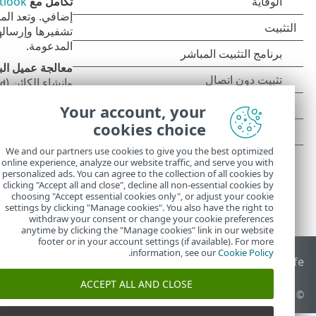
تكامل مع Microsoft Outlook
tlook
إضافي. وتعد الم
تشفيرها وإرساله
المدعومة.
معالجة عميل البر
وإنشاء الكائن (
ed
Your account, your
cookies choice
We and our partners use cookies to give you the best optimized
online experience, analyze our website traffic, and serve you with
personalized ads. You can agree to the collection of all cookies by
clicking "Accept all and close", decline all non-essential cookies by
choosing "Accept essential cookies only", or adjust your cookie
settings by clicking "Manage cookies". You also have the right to
withdraw your consent or change your cookie preferences
anytime by clicking the "Manage cookies" link in our website
footer or in your account settings (if available). For more
.
information, see our
Cookie Policy
End of Life
قاعدة معارف ESET
منتدى ESET
ESET Status Portal
ا
ACCEPT ALL AND CLOSE
© 1992 - 2025 ESET, spol. s r.o.‎ - جميع الحقوق محفوظة.