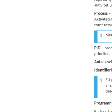
aktivitet 
Process
– 
Aktivitets
tomt utry
Kän
PID
– proc
prioritet.
Antal anv
Identifier
Ett
är 
det
Program
Klicka på 