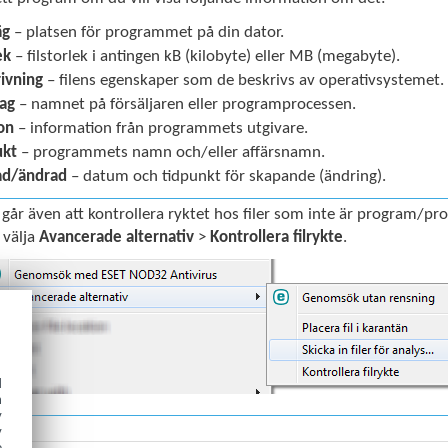
äg
– platsen för programmet på din dator.
ek
– filstorlek i antingen kB (kilobyte) eller MB (megabyte).
ivning
– filens egenskaper som de beskrivs av operativsystemet.
ag
– namnet på försäljaren eller programprocessen.
on
– information från programmets utgivare.
ukt
– programmets namn och/eller affärsnamn.
ad/ändrad
– datum och tidpunkt för skapande (ändring).
 går även att kontrollera ryktet hos filer som inte är program/p
 välja
Avancerade alternativ
>
Kontrollera filrykte
.
d
h
y
y
e