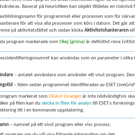
utvärderas. Baserat på heuristiken kan objekt tilldelas en risknivå
avbildningsnamn för programmet eller processen som för närvar
hanterare för att visa alla processer som körs i datorn. Det går a
mme på aktivitetsfältet och sedan klicka
Aktivitetshanteraren
el
da program markerade som
Okej (gröna)
är definitivt rena (vitl
essidentifieringsnumret kan användas som en parameter i olika fu
ändare
– antalet användare som använder ett visst program. Den
ingstid
– tiden sedan programmet identifierades av ESET LiveGrid
 program markerat som
Okänd (orange)
är inte nödvändigtvis ska
säker på filen kan du
skicka in filen för analys
till ESET:s forskning
ektering till i en kommande uppdatering.
namn
– namnet på ett visst program eller viss process.
ett program om du vill visa följande information om det: