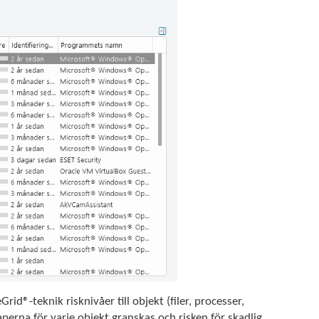
rid®-teknik risknivåer till objekt (filer, processer,
kaperna för varje objekt granskas och risken för skadlig