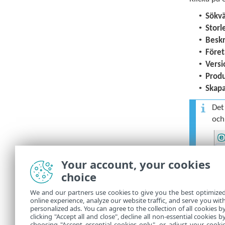
•
Sökv
•
Storl
•
Beskr
•
Föret
•
Versi
•
Prod
•
Skap
Det
och
Your account, your cookies
choice
We and our partners use cookies to give you the best optimize
online experience, analyze our website traffic, and serve you wit
personalized ads. You can agree to the collection of all cookies b
clicking "Accept all and close", decline all non-essential cookies b
choosing "Accept essential cookies only", or adjust your cooki