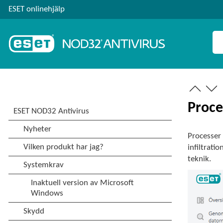
ESET onlinehjälp
Proce
Processer
infiltrat
teknik.