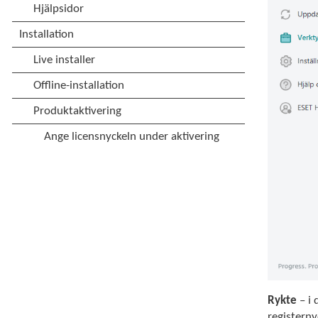
Rykte
– i 
registerny