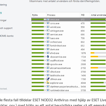
de flesta fall tilldelar ESET NOD32 Antivirus med hjälp av ESET LiveG
cklar, osv.) med hjälp av ett antal heuristiska regler så att egens