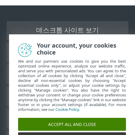
데스크톱 사이트 보기
Your account, your cookies
choice
ESET 지식 베이스
We and our partners use cookies to give you the best
optimized online experience, analyze our website traffic,
and serve you with personalized ads. You can agree to the
ESET 포럼
collection of all cookies by clicking "Accept all and close",
decline all non-essential cookies by choosing "Accept
essential cookies only", or adjust your cookie settings by
clicking "Manage cookies". You also have the right to
withdraw your consent or change your cookie preferences
국가별 지원
anytime by clicking the "Manage cookies" link in our website
footer or in your account settings (if available). For more
information, see our
Cookie Policy
.
쿠키 관리
ACCEPT ALL AND CLOSE