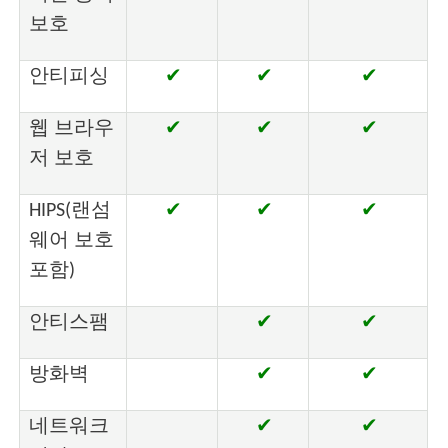
보호
안티피싱
✔
✔
✔
웹 브라우
✔
✔
✔
저 보호
HIPS(랜섬
✔
✔
✔
웨어 보호
포함)
안티스팸
✔
✔
방화벽
✔
✔
네트워크
✔
✔