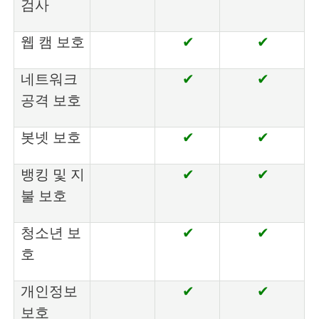
검사
웹 캠 보호
✔
✔
네트워크
✔
✔
공격 보호
봇넷 보호
✔
✔
뱅킹 및 지
✔
✔
불 보호
청소년 보
✔
✔
호
개인정보
✔
✔
보호