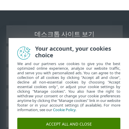
데스크톱 사이트 보기
Your account, your cookies
choice
ESET 지식 베이스
We and our partners use cookies to give you the best
optimized online experience, analyze our website traffic,
and serve you with personalized ads. You can agree to the
ESET 포럼
collection of all cookies by clicking "Accept all and close",
decline all non-essential cookies by choosing "Accept
essential cookies only", or adjust your cookie settings by
clicking "Manage cookies". You also have the right to
withdraw your consent or change your cookie preferences
국가별 지원
anytime by clicking the "Manage cookies" link in our website
footer or in your account settings (if available). For more
information, see our
Cookie Policy
.
쿠키 관리
ACCEPT ALL AND CLOSE