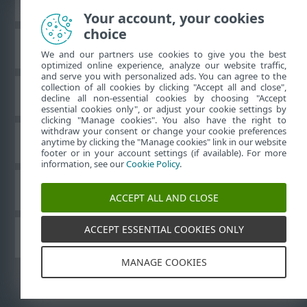
Afficher le site des postes de travail
Your account, your cookies
choice
Base de connaissances ESET
We and our partners use cookies to give you the best
optimized online experience, analyze our website traffic,
and serve you with personalized ads. You can agree to the
collection of all cookies by clicking "Accept all and close",
Forum ESET
decline all non-essential cookies by choosing "Accept
essential cookies only", or adjust your cookie settings by
clicking "Manage cookies". You also have the right to
withdraw your consent or change your cookie preferences
Support régional
anytime by clicking the "Manage cookies" link in our website
footer or in your account settings (if available). For more
information, see our
Cookie Policy
.
Gérer les cookies
ACCEPT ALL AND CLOSE
ACCEPT ESSENTIAL COOKIES ONLY
Autres produits ESET
MANAGE COOKIES
©
1992-2026
ESET, spol. s r.o. - Tous droits réservés.