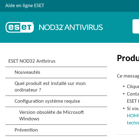
Aide en ligne ESET
Produ
Ce message
•
Cliqu
•
Conta
ESET
•
Si vo
HOM
techn