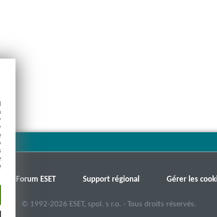
d
h
y
y
e
o
s
e
e
Forum ESET
Support régional
Gérer les cook
©
1992-2026
ESET, spol. s r.o. - Tous droits réservés.