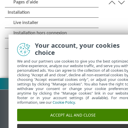
Your account, your cookies
choice
We and our partners use cookies to give you the best optimize
online experience, analyze our website traffic, and serve you wit
personalized ads. You can agree to the collection of all cookies b
clicking "Accept all and close", decline all non-essential cookies b
choosing "Accept essential cookies only", or adjust your cooki
Télécharger le fichier PDF
settings by clicking "Manage cookies". You also have the right t
withdraw your consent or change your cookie preference
anytime by clicking the "Manage cookies" link in our websit
footer or in your account settings (if available). For mor
information, see our
Cookie Policy
.
Base de connaissances ESET
ACCEPT ALL AND CLOSE