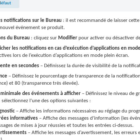
es notifications sur le Bureau
: il est recommandé de laisser cette
 nouvel événement se produit.
ions du Bureau
: cliquez sur
Modifier
pour activer ou désactiver d
icher les notifications en cas d’exécution d’applications en mod
ctives lors de l’exécution d’applications en mode plein écran.
ttente en secondes
– Définissez la durée de visibilité de la notific
nce
– Définissez le pourcentage de transparence de la notification
ce) et 80 (transparence très élevée).
 minimale des événements à afficher
– Définissez le niveau de g
 sélectionnez l'une des options suivantes :
gnostic
– Affiche les informations nécessaires au réglage du prog
rées informatives
– Affiche des messages d'information (les évé
sages de mises à jour réussies et toutes les entrées ci-dessus.
rtissements
– Affiche les messages d’avertissement, les erreurs e
).