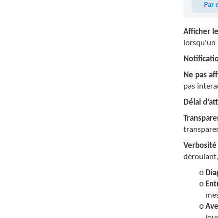
Afficher l
lorsqu'un
Notificat
Ne pas aff
pas intera
Délai d’a
Transpare
transparen
Verbosité
déroulant,
o
Dia
o
Ent
mes
o
Ave
jour