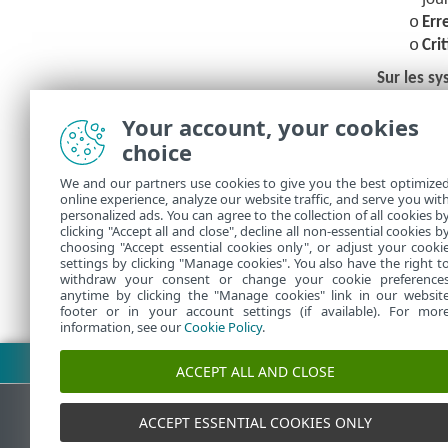
o
Err
o
Cri
Sur les sy
recevoir d
Your account, your cookies
compte pou
choice
le Bureau.
Autoriser 
We and our partners use cookies to give you the best optimize
online experience, analyze our website traffic, and serve you wit
dans le 
personalized ads. You can agree to the collection of all cookies b
clicking "Accept all and close", decline all non-essential cookies b
choosing "Accept essential cookies only", or adjust your cooki
settings by clicking "Manage cookies". You also have the right t
withdraw your consent or change your cookie preference
anytime by clicking the "Manage cookies" link in our websit
footer or in your account settings (if available). For mor
information, see our
Cookie Policy
.
Télécharger le fichier PDF
ACCEPT ALL AND CLOSE
ACCEPT ESSENTIAL COOKIES ONLY
Base de connaissances ESET