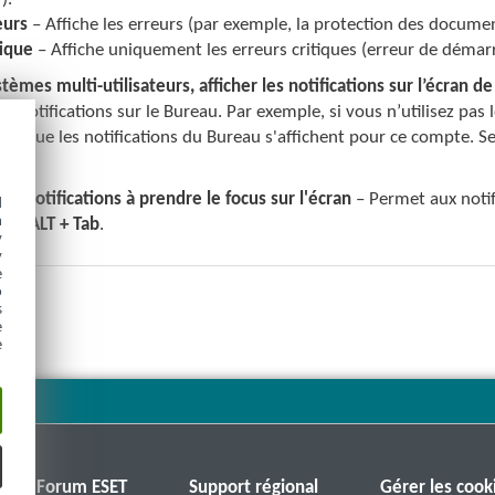
eurs
– Affiche les erreurs (par exemple, la protection des document
tique
– Affiche uniquement les erreurs critiques (erreur de démarra
stèmes multi-utilisateurs, afficher les notifications sur l’écran de 
es notifications sur le Bureau. Par exemple, si vous n’utilisez pa
r que les notifications du Bureau s'affichent pour ce compte. Seu
les notifications à prendre le focus sur l'écran
– Permet aux notifi
d
h
menu
ALT + Tab
.
y
y
e
o
s
e
e
Forum ESET
Support régional
Gérer les cook