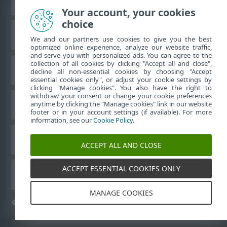
Your account, your cookies
choice
Baza de cunoştinţe ESET
We and our partners use cookies to give you the best
optimized online experience, analyze our website traffic,
and serve you with personalized ads. You can agree to the
collection of all cookies by clicking "Accept all and close",
Forum ESET
decline all non-essential cookies by choosing "Accept
essential cookies only", or adjust your cookie settings by
clicking "Manage cookies". You also have the right to
withdraw your consent or change your cookie preferences
Asistenţă regională
anytime by clicking the "Manage cookies" link in our website
footer or in your account settings (if available). For more
information, see our
Cookie Policy
.
Gestionare module cookie
ACCEPT ALL AND CLOSE
ACCEPT ESSENTIAL COOKIES ONLY
Alte produse ESET
MANAGE COOKIES
©
1992-2026
ESET, spol. s r.o. - Toate drepturile rezervate.