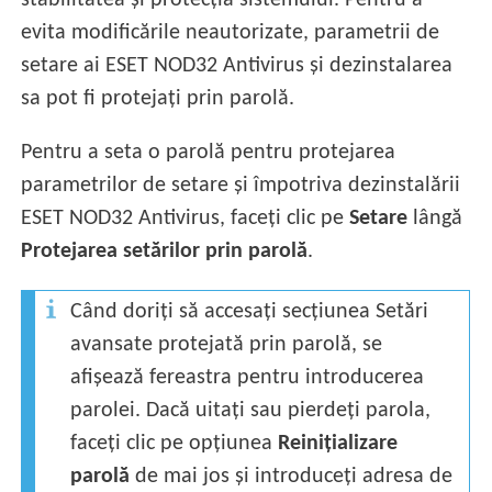
stabilitatea și protecția sistemului. Pentru a
evita modificările neautorizate, parametrii de
setare ai ESET NOD32 Antivirus și dezinstalarea
sa pot fi protejați prin parolă.
Pentru a seta o parolă pentru protejarea
parametrilor de setare și împotriva dezinstalării
ESET NOD32 Antivirus, faceți clic pe
Setare
lângă
Protejarea setărilor prin parolă
.
Când doriți să accesați secțiunea Setări
avansate protejată prin parolă, se
afișează fereastra pentru introducerea
parolei. Dacă uitați sau pierdeți parola,
faceți clic pe opțiunea
Reinițializare
parolă
de mai jos și introduceți adresa de