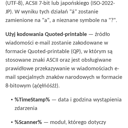
(UTF-8), ACSII 7-bit lub japońskiego (ISO-2022-
JP). W wyniku tych działań "á" zostanie
zamienione na "a", a nieznane symbole na "?".
Użyj kodowania Quoted-printable
— źródło
wiadomości e-mail zostanie zakodowane w
formacie Quoted-printable (QP), w którym są
stosowane znaki ASCII oraz jest obsługiwane
prawidłowe przekazywanie w wiadomościach e-
mail specjalnych znaków narodowych w formacie
8-bitowym (ąćęłńóśźż).
•
%TimeStamp%
— data i godzina wystąpienia
zdarzenia
•
%Scanner%
— moduł, którego dotyczy