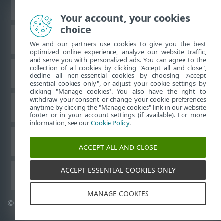
komputerów
Your account, your cookies
choice
Baza wiedzy ESET
We and our partners use cookies to give you the best
optimized online experience, analyze our website traffic,
and serve you with personalized ads. You can agree to the
collection of all cookies by clicking "Accept all and close",
Forum ESET
decline all non-essential cookies by choosing "Accept
essential cookies only", or adjust your cookie settings by
clicking "Manage cookies". You also have the right to
withdraw your consent or change your cookie preferences
Pomoc regionalna
anytime by clicking the "Manage cookies" link in our website
footer or in your account settings (if available). For more
information, see our
Cookie Policy
.
Zarządzaj plikami cookie
ACCEPT ALL AND CLOSE
ACCEPT ESSENTIAL COOKIES ONLY
Inne produkty ESET
MANAGE COOKIES
©
1992-2026
ESET, spol. s r.o. – Wszelkie prawa zastrzeżone.