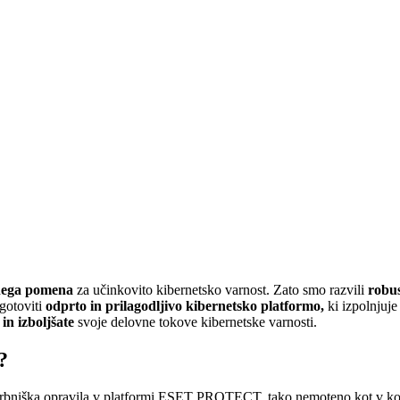
enega pomena
za učinkovito kibernetsko varnost. Zato smo razvili
robus
gotoviti
odprto in prilagodljivo kibernetsko platformo,
ki izpolnjuje
e
in izboljšate
svoje delovne tokove kibernetske varnosti.
?
skrbniška opravila v platformi ESET PROTECT, tako nemoteno kot v ko