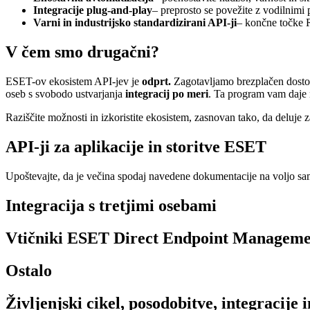
Integracije plug-and-play
– preprosto se povežite z vodilnimi
Varni in industrijsko standardizirani API-ji
– končne točke 
V čem smo drugačni?
ESET-ov ekosistem API-jev je
odprt.
Zagotavljamo brezplačen dostop 
oseb s svobodo ustvarjanja
integracij po meri
. Ta program vam daje n
Raziščite možnosti in izkoristite ekosistem, zasnovan tako, da deluje 
API-ji za aplikacije in storitve ESET
Upoštevajte, da je večina spodaj navedene dokumentacije na voljo sa
Integracija s tretjimi osebami
Vtičniki ESET Direct Endpoint Manageme
Ostalo
Življenjski cikel, posodobitve, integracije