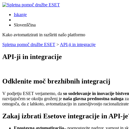
Iskanje
Slovenščina
Kako avtomatizirati in razširiti našo platformo
Spletna pomoč družbe ESET
>
API-ji in integracije
API-ji in integracije
Odklenite moč brezhibnih integracij
V podjetju ESET verjamemo, da
so sodelovanje in inovacije bistv
razvijajočem se okolju groženj je
naša glavna prednostna naloga
za
omogoča, da z lahkoto, avtomatizacijo in zanesljivostjo racionalizirat
Zakaj izbrati Esetove integracije in API-je
Enostavna avtomatizacija
– poenostavite nadzor, varnost in 