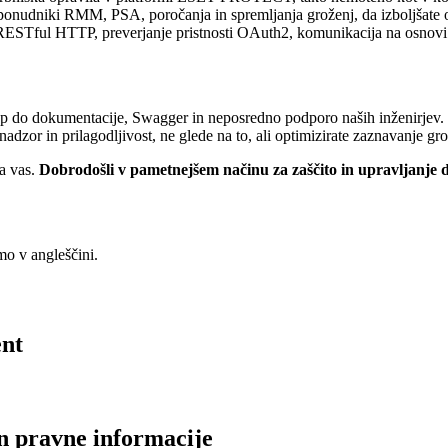
 ponudniki RMM, PSA, poročanja in spremljanja groženj, da izboljšate o
RESTful HTTP, preverjanje pristnosti OAuth2, komunikacija na osnovi 
do dokumentacije, Swagger in neposredno podporo naših inženirjev. Naša
adzor in prilagodljivost, ne glede na to, ali optimizirate zaznavanje gro
za vas.
Dobrodošli v pametnejšem načinu za zaščito in upravljanje d
mo v angleščini.
nt
 in pravne informacije