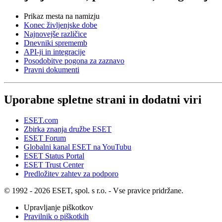
Prikaz mesta na namizju
Konec življenjske dobe
Najnovejše različice
Dnevniki sprememb
API-ji in integracije
Posodobitve pogona za zaznavo
Pravni dokumenti
Uporabne spletne strani in dodatni viri
ESET.com
Zbirka znanja družbe ESET
ESET Forum
Globalni kanal ESET na YouTubu
ESET Status Portal
ESET Trust Center
Predložitev zahtev za podporo
© 1992 - 2026 ESET, spol. s r.o. - Vse pravice pridržane.
Upravljanje piškotkov
Pravilnik o piškotkih