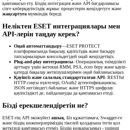
қамтамасыз ету. Біздің интеграция және API бағдарламасы
сізге киберқауіпсіздік жұмыс процестерін жеңілдетуге және
жақсартуға
мүмкіндік береді.
Неліктен ESET интеграциялары мен
API-лерін таңдау керек?
Оңай автоматтандыру
—ESET PROTECT
платформасында бақылау, қауіпсіздік және басқару
тапсырмаларын консольдегідей оңай жеңілдетіңіз.
Plug-and-play интеграциясы
- Операциялық тиімділікті
арттыру үшін жетекші RMM, PSA, есеп беру және қауіп-
қатерді бақылау жеткізушілерімен оңай байланысыңыз.
Қауіпсіз және салалық стандартталған API
- RESTful
HTTP соңғы нүктелері, OAuth2 аутентификациясы,
JSON негізіндегі байланыс және HTTPS шифрлау
қауіпсіздікті де, пайдалануды да қамтамасыз етеді.
Бізді ерекшелендіретін не?
ESET-тің API экожүйесі
ашық
. Біз құжаттамаға, Swagger-ге
және біздің инженерлеріміздің тікелей қолдауына тегін қол
жеткізуді қамтамасыз етеміз. Біздің көзқарасымыз - үшінші