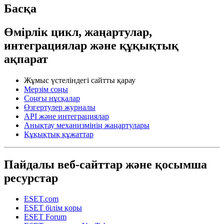
Басқа
Өмірлік цикл, жаңартулар,
интеграциялар және құқықтық
ақпарат
Жұмыс үстеліндегі сайтты қарау
Мерзім соңы
Соңғы нұсқалар
Өзгертулер журналы
API және интеграциялар
Анықтау механизмінің жаңартулары
Құқықтық құжаттар
Пайдалы веб-сайттар және қосымша
ресурстар
ESET.com
ESET білім қоры
ESET Forum