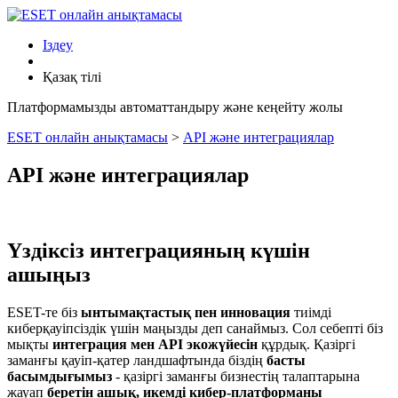
Іздеу
Қазақ тілі
Платформамызды автоматтандыру және кеңейту жолы
ESET онлайн анықтамасы
>
API және интеграциялар
API және интеграциялар
Үздіксіз интеграцияның күшін
ашыңыз
ESET-те біз
ынтымақтастық пен инновация
тиімді
киберқауіпсіздік үшін маңызды деп санаймыз. Сол себепті біз
мықты
интеграция мен API экожүйесін
құрдық. Қазіргі
заманғы қауіп-қатер ландшафтында біздің
басты
басымдығымыз
- қазіргі заманғы бизнестің талаптарына
жауап
беретін ашық, икемді кибер-платформаны