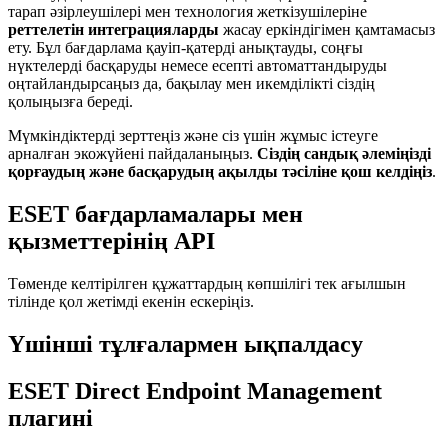
тарап әзірлеушілері мен технология жеткізушілеріне
реттелетін интеграцияларды
жасау еркіндігімен қамтамасыз
ету. Бұл бағдарлама қауіп-қатерді анықтауды, соңғы
нүктелерді басқаруды немесе есепті автоматтандыруды
оңтайландырсаңыз да, бақылау мен икемділікті сіздің
қолыңызға береді.
Мүмкіндіктерді зерттеңіз және сіз үшін жұмыс істеуге
арналған экожүйені пайдаланыңыз.
Сіздің сандық әлеміңізді
қорғаудың және басқарудың ақылды тәсіліне қош келдіңіз
.
ESET бағдарламалары мен
қызметтерінің API
Төменде келтірілген құжаттардың көпшілігі тек ағылшын
тілінде қол жетімді екенін ескеріңіз.
Үшінші тұлғалармен ықпалдасу
ESET Direct Endpoint Management
плагині