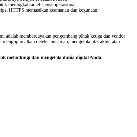
 meningkatkan efisiensi operasional.
nkripsi HTTPS memastikan keamanan dan kegunaan.
 kami adalah memberdayakan pengembang pihak ketiga dan vendor
a mengoptimalkan deteksi ancaman, mengelola titik akhir, atau
tuk melindungi dan mengelola dunia digital Anda
.