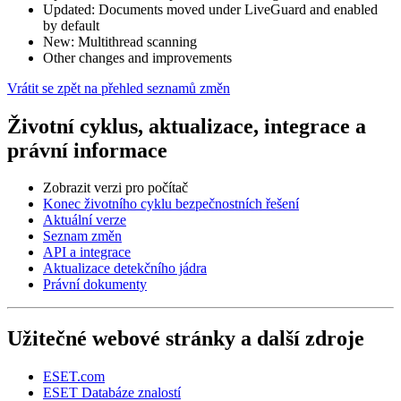
Updated: Documents moved under LiveGuard and enabled
by default
New: Multithread scanning
Other changes and improvements
Vrátit se zpět na přehled seznamů změn
Životní cyklus, aktualizace, integrace a
právní informace
Zobrazit verzi pro počítač
Konec životního cyklu bezpečnostních řešení
Aktuální verze
Seznam změn
API a integrace
Aktualizace detekčního jádra
Právní dokumenty
Užitečné webové stránky a další zdroje
ESET.com
ESET Databáze znalostí