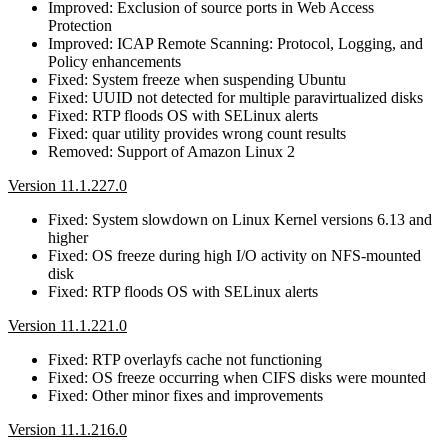
Improved: Exclusion of source ports in Web Access
Protection
Improved: ICAP Remote Scanning: Protocol, Logging, and
Policy enhancements
Fixed: System freeze when suspending Ubuntu
Fixed: UUID not detected for multiple paravirtualized disks
Fixed: RTP floods OS with SELinux alerts
Fixed: quar utility provides wrong count results
Removed: Support of Amazon Linux 2
Version 11.1.227.0
Fixed: System slowdown on Linux Kernel versions 6.13 and
higher
Fixed: OS freeze during high I/O activity on NFS-mounted
disk
Fixed: RTP floods OS with SELinux alerts
Version 11.1.221.0
Fixed: RTP overlayfs cache not functioning
Fixed: OS freeze occurring when CIFS disks were mounted
Fixed: Other minor fixes and improvements
Version 11.1.216.0