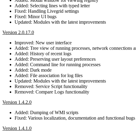
Added: Modal window for viewing registry
Added: Selecting lines with typed letter
Fixed: Handling Livegrid settings
Fixed: Minor UI bugs
Updated: Modules with the latest improvements
Version 2.0.17.0
Improved: New user interface
Added: Tree view of running processes, network connections and
Added: History of recent logs
Added: Preserving user layout preferences
Added: Command line for running processes
Added: Dark mode
Added: File association for log files
Updated: Modules with the latest improvements
Removed: Service Script functionality
Removed: Compare Logs functionality
Version 1.4.2.0
Added: Dumping of WMI scripts
Fixed: Various localization, documentation and functional bugs
Version 1.4.1.0