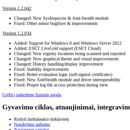
Version 1.2.042
Changed: New SysInspector & Anti-Stealth module
Fixed: Other minor bugfixes & improvements
Version 1.2.034
Added: Support for Windows 8 and Windows Server 2012
Added: ESET LiveGrid support (ESET Cloud)
Changed: New registry locations being scanned and reported
Changed: New graphical theme and visual improvements
Changed: History handling/display improvement
Fixed: Stability improvements
Fixed: Better evaluation logic (self-signed certificates)
Fixed: New AntiStealth module and driver interoperability
Fixed: Proper log file access protection during view
Grįžti į pakeitimų žurnalų sąrašą
Gyvavimo ciklas, atnaujinimai, integravima
Rodyti darbalaukio tinklavietę
Naudojimo pabaiga
Naujausios versijos