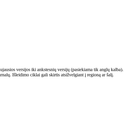
ausios versijos iki ankstesnių versijų (pasiekiama tik anglų kalba).
. Išleidimo ciklai gali skirtis atsižvelgiant į regioną ar šalį.