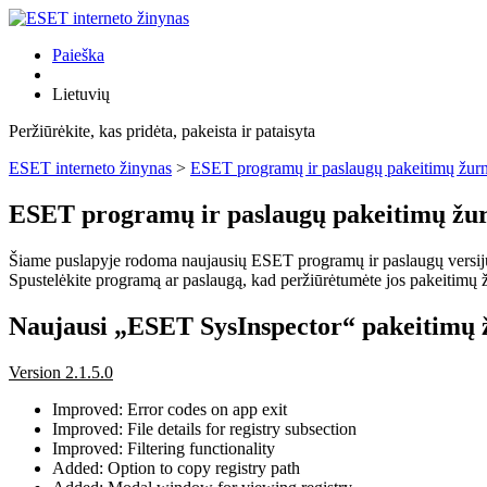
Paieška
Lietuvių
Peržiūrėkite, kas pridėta, pakeista ir pataisyta
ESET interneto žinynas
>
ESET programų ir paslaugų pakeitimų žurn
ESET programų ir paslaugų pakeitimų žur
Šiame puslapyje rodoma naujausių ESET programų ir paslaugų versijų pa
Spustelėkite programą ar paslaugą, kad peržiūrėtumėte jos pakeitimų žu
Naujausi „ESET SysInspector“ pakeitimų 
Version 2.1.5.0
Improved: Error codes on app exit
Improved: File details for registry subsection
Improved: Filtering functionality
Added: Option to copy registry path