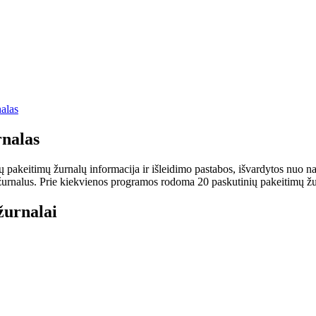
alas
nalas
keitimų žurnalų informacija ir išleidimo pastabos, išvardytos nuo nauj
rnalus. Prie kiekvienos programos rodoma 20 paskutinių pakeitimų žurnalų
žurnalai