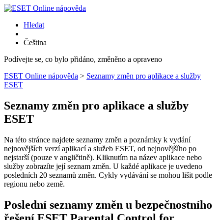
Hledat
Čeština
Podívejte se, co bylo přidáno, změněno a opraveno
ESET Online nápověda
>
Seznamy změn pro aplikace a služby
ESET
Seznamy změn pro aplikace a služby
ESET
Na této stránce najdete seznamy změn a poznámky k vydání
nejnovějších verzí aplikací a služeb ESET, od nejnovějšího po
nejstarší (pouze v angličtině). Kliknutím na název aplikace nebo
služby zobrazíte její seznam změn. U každé aplikace je uvedeno
posledních 20 seznamů změn. Cykly vydávání se mohou lišit podle
regionu nebo země.
Poslední seznamy změn u bezpečnostního
řešení ESET Parental Control for