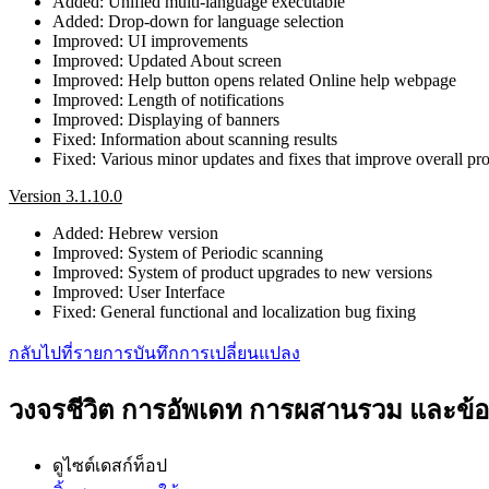
Added: Unified multi-language executable
Added: Drop-down for language selection
Improved: UI improvements
Improved: Updated About screen
Improved: Help button opens related Online help webpage
Improved: Length of notifications
Improved: Displaying of banners
Fixed: Information about scanning results
Fixed: Various minor updates and fixes that improve overall prod
Version 3.1.10.0
Added: Hebrew version
Improved: System of Periodic scanning
Improved: System of product upgrades to new versions
Improved: User Interface
Fixed: General functional and localization bug fixing
กลับไปที่รายการบันทึกการเปลี่ยนแปลง
วงจรชีวิต การอัพเดท การผสานรวม และข
ดูไซต์เดสก์ท็อป