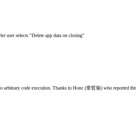
er user selects "Delete app data on closing"
 to arbitrary code execution. Thanks to Honc (章哲瑜) who reported this