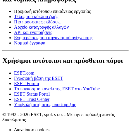
Προβολή ιστότοπου επιφάνειας εργασίας
Τέλος του κύκλου ζωής
Πιο πρόσφατες εκδόσεις
Αρχείο καταγραφής αλλαγών
API και ενοποιήσεις
Ενημερώσεις του μηχανισμού ανίχνευσης
Νομικά έγγραφα
Χρήσιμοι ιστότοποι και πρόσθετοι πόροι
ESET.com
Γνωσιακή βάση της ESET
ESET Forum
Το παγκοσμιο καναλι της ESET στο YouTube
ESET Status Portal
ESET Trust Center
Υποβολή αιτήματος υποστήριξης
© 1992 - 2026 ESET, spol. s r.o. - Με την επιφύλαξη παντός
δικαιώματος.
Διαχείριση cookies