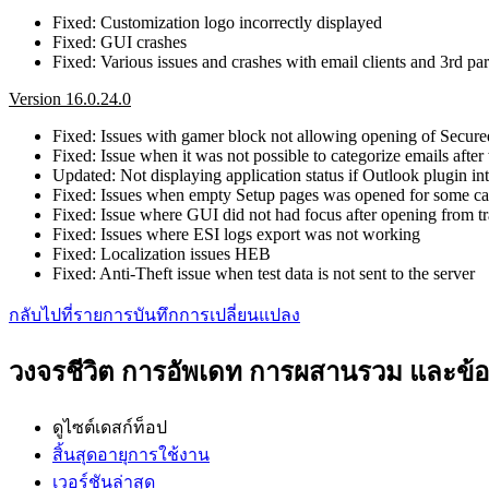
Fixed: Customization logo incorrectly displayed
Fixed: GUI crashes
Fixed: Various issues and crashes with email clients and 3rd par
Version 16.0.24.0
Fixed: Issues with gamer block not allowing opening of Secu
Fixed: Issue when it was not possible to categorize emails afte
Updated: Not displaying application status if Outlook plugin int
Fixed: Issues when empty Setup pages was opened for some ca
Fixed: Issue where GUI did not had focus after opening from t
Fixed: Issues where ESI logs export was not working
Fixed: Localization issues HEB
Fixed: Anti-Theft issue when test data is not sent to the server
กลับไปที่รายการบันทึกการเปลี่ยนแปลง
วงจรชีวิต การอัพเดท การผสานรวม และข
ดูไซต์เดสก์ท็อป
สิ้นสุดอายุการใช้งาน
เวอร์ชันล่าสุด