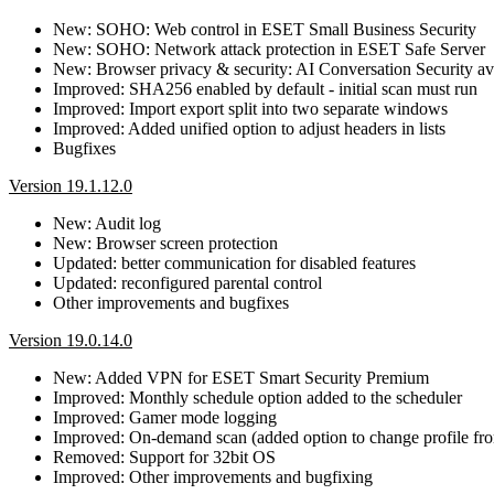
New: SOHO: Web control in ESET Small Business Security
New: SOHO: Network attack protection in ESET Safe Server
New: Browser privacy & security: AI Conversation Security ava
Improved: SHA256 enabled by default - initial scan must run
Improved: Import export split into two separate windows
Improved: Added unified option to adjust headers in lists
Bugfixes
Version 19.1.12.0
New: Audit log
New: Browser screen protection
Updated: better communication for disabled features
Updated: reconfigured parental control
Other improvements and bugfixes
Version 19.0.14.0
New: Added VPN for ESET Smart Security Premium
Improved: Monthly schedule option added to the scheduler
Improved: Gamer mode logging
Improved: On-demand scan (added option to change profile fro
Removed: Support for 32bit OS
Improved: Other improvements and bugfixing