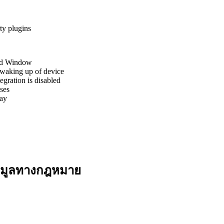
ty plugins
red Window
r waking up of device
egration is disabled
ses
ray
้อมูลทางกฎหมาย