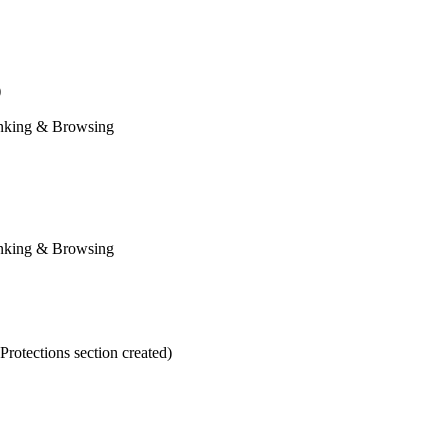
)
anking & Browsing
anking & Browsing
otections section created)