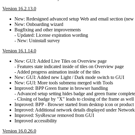
Version 16.2.13.0
New: Redesigned advanced setup Web and email section (new Pr
New: Onboarding wizard
Bugfixing and other improvements
- Updated: License expiration wording
- New: Uninstall survey
Version 16.1.14.0
New: GUI: Added Live Tiles on Overview page
- Features state indicated inside of tiles on Overview page
- Added progress animation inside of the tiles
New: GUI: Added new Light / Dark mode switch to GUI
New: GUI: More tools submenu merged with Tools
Improved: BPP Green frame in browser handling
- Advanced setup setting hides badge and green frame complete
- Closing of badge by "X" leads to closing of the frame as well
Improved: BPP - Browser started from desktop icon or product w
Improved: Additional network details displayed under Network
Improved: SysRescue removed from GUI
Improved accessibility
Version 16.0.26.0