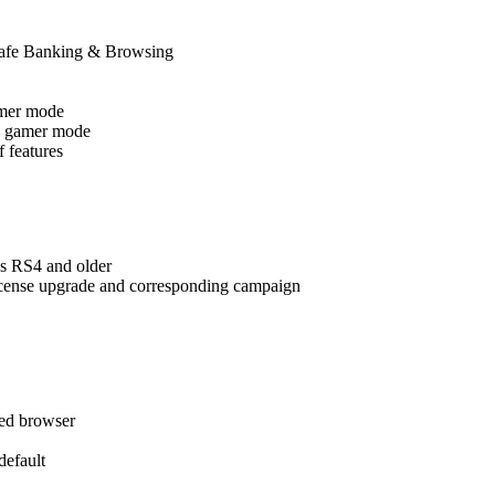
Safe Banking & Browsing
amer mode
ing gamer mode
f features
s RS4 and older
license upgrade and corresponding campaign
red browser
efault