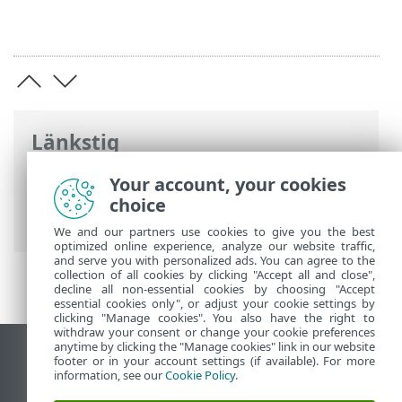
Länkstig
ESET onlinehjälp
>
ESET Smart TV Security
Your account, your cookies
>
Att arbeta med ESET Smart TV Security
choice
> Antivirus
We and our partners use cookies to give you the best
optimized online experience, analyze our website traffic,
and serve you with personalized ads. You can agree to the
collection of all cookies by clicking "Accept all and close",
decline all non-essential cookies by choosing "Accept
essential cookies only", or adjust your cookie settings by
clicking "Manage cookies". You also have the right to
withdraw your consent or change your cookie preferences
anytime by clicking the "Manage cookies" link in our website
Visa skrivbords-webbplats
footer or in your account settings (if available). For more
information, see our
Cookie Policy
.
End of Life