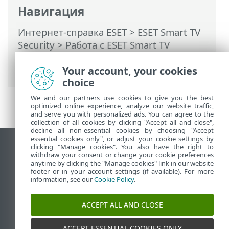
Навигация
Интернет-справка ESET
>
ESET Smart TV
Security
>
Работа с ESET Smart TV
Security >
Защита от вирусов
>
Дополнительные параметры
Your account, your cookies
choice
We and our partners use cookies to give you the best
optimized online experience, analyze our website traffic,
and serve you with personalized ads. You can agree to the
collection of all cookies by clicking "Accept all and close",
decline all non-essential cookies by choosing "Accept
essential cookies only", or adjust your cookie settings by
clicking "Manage cookies". You also have the right to
Использовать сайт для ПК
withdraw your consent or change your cookie preferences
End of Life
anytime by clicking the "Manage cookies" link in our website
footer or in your account settings (if available). For more
База знаний ESET
information, see our
Cookie Policy
.
Форум ESET
ESET Status Portal
ACCEPT ALL AND CLOSE
Региональная поддержка
ACCEPT ESSENTIAL COOKIES ONLY