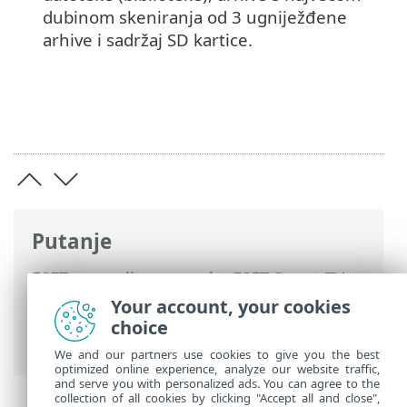
dubinom skeniranja od 3 ugniježđene
arhive i sadržaj SD kartice.
Putanje
ESET-ova online pomoć
>
ESET Smart TV
Security
>
Rad s programom ESET Smart
Your account, your cookies
TV Security >
Antivirus
> Napredne
choice
postavke
We and our partners use cookies to give you the best
optimized online experience, analyze our website traffic,
and serve you with personalized ads. You can agree to the
collection of all cookies by clicking "Accept all and close",