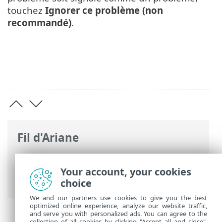
touchez
Ignorer ce problème (non
recommandé)
.
Fil d'Ariane
Aide en ligne d'ESET
>
ESET Smart TV
Security
>
Travailler avec ESET Smart TV
Your account, your cookies
Security > Antihameçonnage
choice
We and our partners use cookies to give you the best
optimized online experience, analyze our website traffic,
and serve you with personalized ads. You can agree to the
collection of all cookies by clicking "Accept all and close",