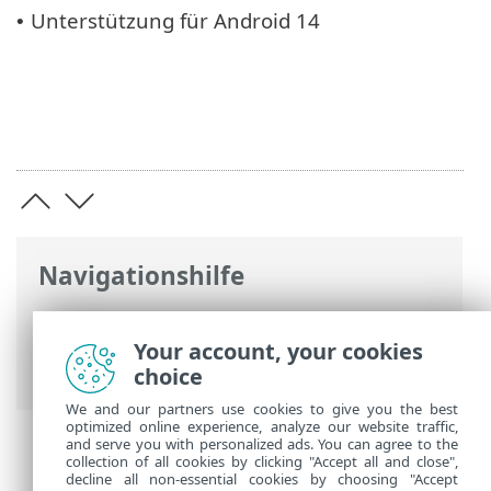
Unterstützung für Android 14
•
Navigationshilfe
ESET Online-Hilfe
>
ESET Smart TV
Security
>
ESET Smart TV Security
Your account, your cookies
Einführung
> Neuerungen in Version 5
choice
We and our partners use cookies to give you the best
optimized online experience, analyze our website traffic,
and serve you with personalized ads. You can agree to the
collection of all cookies by clicking "Accept all and close",
decline all non-essential cookies by choosing "Accept