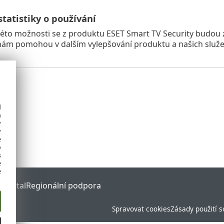
tatistiky o používání
éto možnosti se z produktu ESET Smart TV Security budou z
 nám pomohou v dalším vylepšování produktu a našich služe
d
h
y
y
e
o
s
e
e
 Portal
Regionální podpora
Spravovat cookies
Zásady použití 