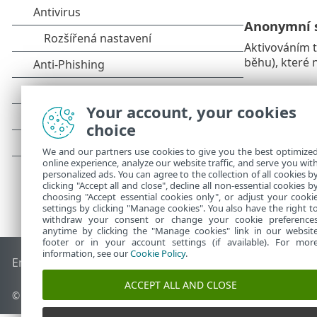
Anonymní s
Aktivováním t
běhu), které
Your account, your cookies
choice
We and our partners use cookies to give you the best optimize
online experience, analyze our website traffic, and serve you wit
personalized ads. You can agree to the collection of all cookies b
clicking "Accept all and close", decline all non-essential cookies b
choosing "Accept essential cookies only", or adjust your cooki
settings by clicking "Manage cookies". You also have the right t
withdraw your consent or change your cookie preference
anytime by clicking the "Manage cookies" link in our websit
footer or in your account settings (if available). For mor
information, see our
Cookie Policy
.
End of Life
ESET Databáze znalostí
ESET Forum
ESET Status
ACCEPT ALL AND CLOSE
© 1992 - 2025 ESET, spol. s r.o. - Všechna práva vyhrazena.