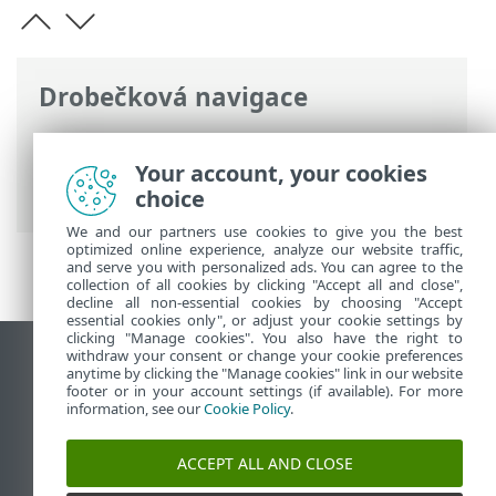
Drobečková navigace
ESET Online nápověda
>
ESET Smart TV
Security
>
Program zvyšování
Your account, your cookies
spokojenosti zákazníků
choice
We and our partners use cookies to give you the best
optimized online experience, analyze our website traffic,
and serve you with personalized ads. You can agree to the
collection of all cookies by clicking "Accept all and close",
decline all non-essential cookies by choosing "Accept
essential cookies only", or adjust your cookie settings by
clicking "Manage cookies". You also have the right to
withdraw your consent or change your cookie preferences
Zobrazit verzi pro počítač
anytime by clicking the "Manage cookies" link in our website
footer or in your account settings (if available). For more
End of Life
information, see our
Cookie Policy
.
ESET Databáze znalostí
ESET Forum
ACCEPT ALL AND CLOSE
ESET Status Portal