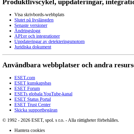
Produktlivscykel, uppdateringar, integrati
Visa skrivbords-webbplats
Slutet på livslängden
Senaste versioner
Ändringslogg
API:er och integrationer
Uppdateringar av detekteringsmotorn
Juridiska dokument
Användbara webbplatser och andra resurs
ESET.com
ESET kunskapsbas
ESET Forum
ESETs globala YouTube-kanal
ESET Status Portal
ESET Trust Center
Skicka supportbegäran
© 1992 - 2026 ESET, spol. s r.o. - Alla rättigheter förbehålles.
Hantera cookies