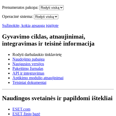
Prenumeratos pakopa:
Operacinė sistema:
Sužinokite, kokią apsaugą įsigijote
Gyvavimo ciklas, atnaujinimai,
integravimas ir teisinė informacija
Rodyti darbalaukio tinklavietę
Naudojimo pabaiga
Naujausios versijos
Pakeitimų žurnalas
API ir integravimas
Aptikimo modulio atnaujinimai
Teisiniai dokumentai
Naudingos svetainės ir papildomi ištekliai
ESET.com
ESET žinių bazė