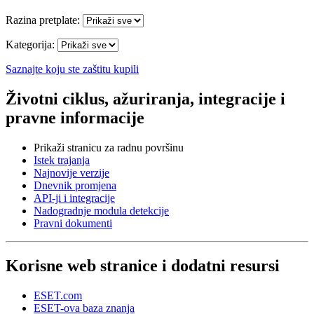
Razina pretplate:
Kategorija:
Saznajte koju ste zaštitu kupili
Životni ciklus, ažuriranja, integracije i
pravne informacije
Prikaži stranicu za radnu površinu
Istek trajanja
Najnovije verzije
Dnevnik promjena
API-ji i integracije
Nadogradnje modula detekcije
Pravni dokumenti
Korisne web stranice i dodatni resursi
ESET.com
ESET-ova baza znanja