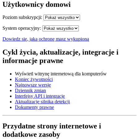
Użytkownicy domowi
Poziom subskrypcji:
System operacyjny:
Dowiedz się, jaką ochronę masz wykupioną
Cykl życia, aktualizacje, integracje i
informacje prawne
Wyświetl witrynę internetową dla komputerów
Koniec żywotności
Najnowsze wersje
Dziennik zmian
Interfejsy API i integracje
Aktualizacje silnika detekcji
Dokumenty prawne
Przydatne strony internetowe i
dodatkowe zasoby